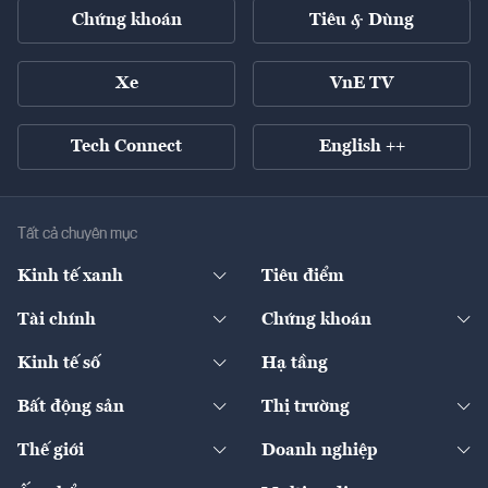
Chứng khoán
Tiêu & Dùng
Xe
VnE TV
Tech Connect
English ++
Tất cả chuyên mục
Kinh tế xanh
Tiêu điểm
Chuyển động xanh
Tài chính
Chứng khoán
Pháp lý
Ngân hàng
Doanh nghiệp niêm yết
Kinh tế số
Hạ tầng
Thương hiệu xanh
Thị trường vốn
Thị trường
Sản phẩm - Thị trường
Bất động sản
Thị trường
Diễn đàn
Thuế
Đầu tư
Tài sản số
Chính sách
Xuất nhập khẩu
Thế giới
Doanh nghiệp
Bảo hiểm
Quốc tế
Dịch vụ số
Thị trường
Khung pháp lý
Kinh tế
Chuyển động