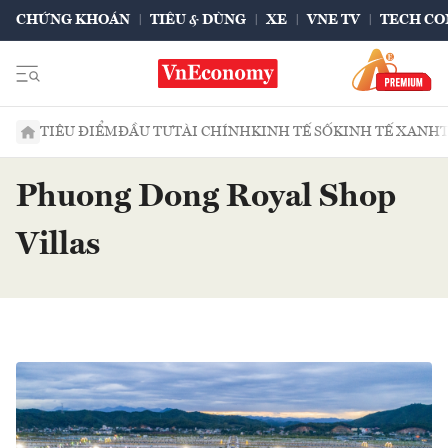
CHỨNG KHOÁN
TIÊU & DÙNG
XE
VNE TV
TECH CO
TIÊU ĐIỂM
ĐẦU TƯ
TÀI CHÍNH
KINH TẾ SỐ
KINH TẾ XANH
Phuong Dong Royal Shop
Villas