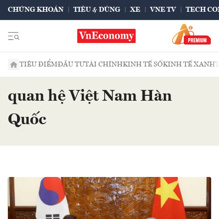
CHỨNG KHOÁN
TIÊU & DÙNG
XE
VNE TV
TECH CO
TIÊU ĐIỂM
ĐẦU TƯ
TÀI CHÍNH
KINH TẾ SỐ
KINH TẾ XANH
quan hệ Việt Nam Hàn
Quốc