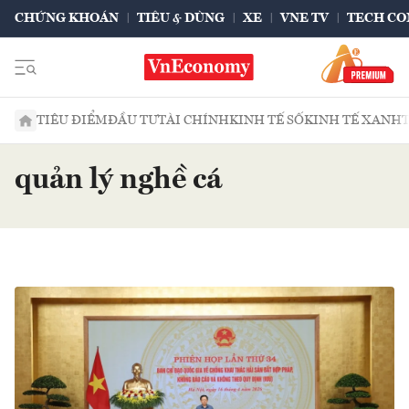
CHỨNG KHOÁN
TIÊU & DÙNG
XE
VNE TV
TECH CO
TIÊU ĐIỂM
ĐẦU TƯ
TÀI CHÍNH
KINH TẾ SỐ
KINH TẾ XANH
quản lý nghề cá