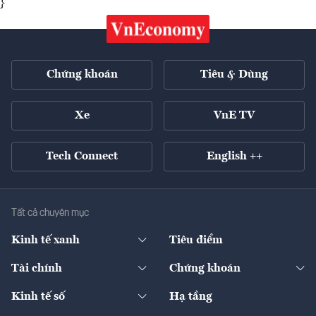
}
Chứng khoán
Tiêu & Dùng
Xe
VnE TV
Tech Connect
English ++
Tất cả chuyên mục
Kinh tế xanh
Tiêu điểm
Chuyển động xanh
Tài chính
Chứng khoán
Pháp lý
Ngân hàng
Doanh nghiệp niêm yết
Kinh tế số
Hạ tầng
Thương hiệu xanh
Thị trường vốn
Thị trường