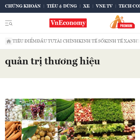
CHỨNG KHOÁN
TIÊU & DÙNG
XE
VNE TV
TECH CO
TIÊU ĐIỂM
ĐẦU TƯ
TÀI CHÍNH
KINH TẾ SỐ
KINH TẾ XANH
quản trị thương hiệu