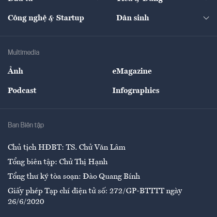
Quản trị số
Cafe BĐS
Thị trường
Kinh doanh
Kết nối
Tạp chí kinh tế Việt Nam
eMagazine
Nhà đầu tư
Du lịch
Công nghệ & Startup
Dân sinh
Tư vấn
Nông sản
Doanh nhân
Tư vấn Tiêu & Dùng
Infographics
Hạ tầng
Sức khỏe
Khung pháp lý
Doanh nghiệp
Địa phương
Thị trường
Bảo hiểm
Multimedia
Sự kiện
Nhân lực
Ảnh
eMagazine
Đẹp +
An sinh
Podcast
Infographics
Giải trí
Y tế
Nhà
Ban Biên tập
Ẩm thực
Chủ tịch HĐBT: TS. Chử Văn Lâm
Tổng biên tập: Chử Thị Hạnh
Tổng thư ký tòa soạn: Đào Quang Bính
Giấy phép Tạp chí điện tử số: 272/GP-BTTTT ngày
26/6/2020