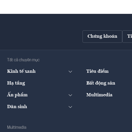
Chứng khoán
T
Tất cả chuyên mục
Kinh tế xanh
Tiêu điểm
Hạ tầng
Bất động sản
Ấn phẩm
Multimedia
Dân sinh
Multimedia