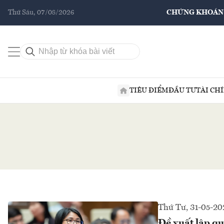
Thứ Sáu, 07/08/2026
CHỨNG KHOÁN
TIÊU ĐIỂM
ĐẦU TƯ
TÀI CH
Thứ Tư, 31-05-20
Đề xuất lập qu