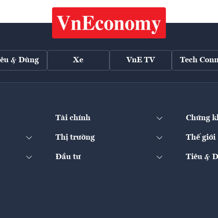
iêu & Dùng
Xe
VnE TV
Tech Conn
Tài chính
Chứng k
Thị trường
Thế giới
Đầu tư
Tiêu & 