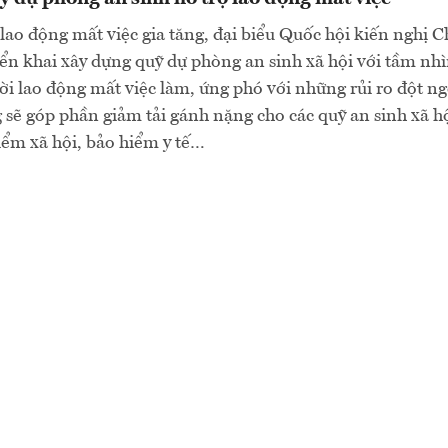
 lao động mất việc gia tăng, đại biểu Quốc hội kiến nghị 
iển khai xây dựng quỹ dự phòng an sinh xã hội với tầm nhì
i lao động mất việc làm, ứng phó với những rủi ro đột ngộ
 sẽ góp phần giảm tải gánh nặng cho các quỹ an sinh xã h
ểm xã hội, bảo hiểm y tế…