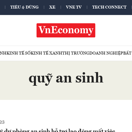
TIÊU & DÙNG
XE
VNE TV
TECH CONNECT
ÍNH
KINH TẾ SỐ
KINH TẾ XANH
THỊ TRƯỜNG
DOANH NGHIỆP
BẤT
quỹ an sinh
23
ỹ dự phòng an sinh hỗ trợ lao động mất việc