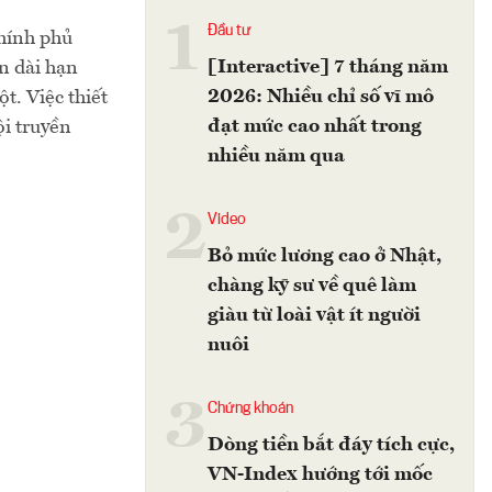
1
Đầu tư
Chính phủ
[Interactive] 7 tháng năm
n dài hạn
2026: Nhiều chỉ số vĩ mô
t. Việc thiết
đạt mức cao nhất trong
ội truyền
nhiều năm qua
2
Video
Bỏ mức lương cao ở Nhật,
chàng kỹ sư về quê làm
giàu từ loài vật ít người
nuôi
3
Chứng khoán
Dòng tiền bắt đáy tích cực,
VN-Index hướng tới mốc