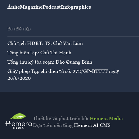
Ảnh
eMagazine
Podcast
Infographics
Ban Biên tập
Chủ tịch HĐBT: TS. Chử Văn Lâm
Tổng biên tập: Chử Thị Hạnh
Tổng thư ký tòa soạn: Đào Quang Bính
Giấy phép Tạp chí điện tử số: 272/GP-BTTTT ngày
26/6/2020
Thiết kế và phát triển bởi
Hemera Media
Dựa trên nền tảng
Hemera AI CMS