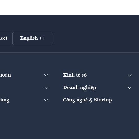
ect
English ++
hoán
Kinh tế số
Doanh nghiệp
Dùng
Công nghệ & Startup