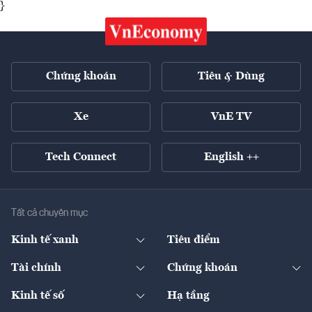
}
Chứng khoán
Tiêu & Dùng
Xe
VnE TV
Tech Connect
English ++
Tất cả chuyên mục
Kinh tế xanh
Tiêu điểm
Chuyển động xanh
Tài chính
Chứng khoán
Pháp lý
Ngân hàng
Doanh nghiệp niêm yết
Kinh tế số
Hạ tầng
Thương hiệu xanh
Thị trường vốn
Thị trường