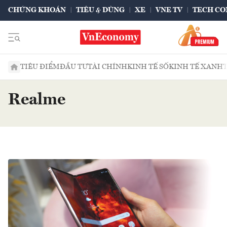
CHỨNG KHOÁN
TIÊU & DÙNG
XE
VNE TV
TECH CO
TIÊU ĐIỂM
ĐẦU TƯ
TÀI CHÍNH
KINH TẾ SỐ
KINH TẾ XANH
Realme