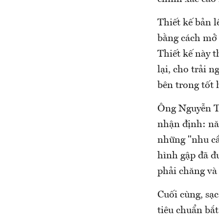
Thiết kế bản l
bằng cách mở 
Thiết kế này t
lại, cho trải 
bên trong tốt 
Ông Nguyễn T
nhận định: nă
những "nhu cầ
hình gập đã đ
phải chăng và
Cuối cùng, sạ
tiêu chuẩn bắ