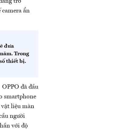
đang trở
ế camera ẩn
sẽ đưa
 năm. Trong
ố thiết bị.
: OPPO đã đầu
cho smartphone
 vật liệu màn
 cầu người
hần với độ