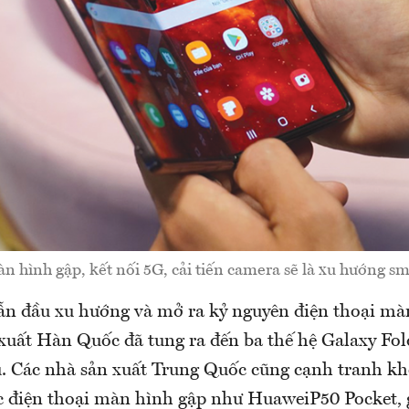
 hình gập, kết nối 5G, cải tiến camera sẽ là xu hướng s
n đầu xu hướng và mở ra kỷ nguyên điện thoại mà
xuất Hàn Quốc đã tung ra đến ba thế hệ Galaxy Fold
. Các nhà sản xuất Trung Quốc cũng cạnh tranh k
c điện thoại màn hình gập như HuaweiP50 Pocket, 