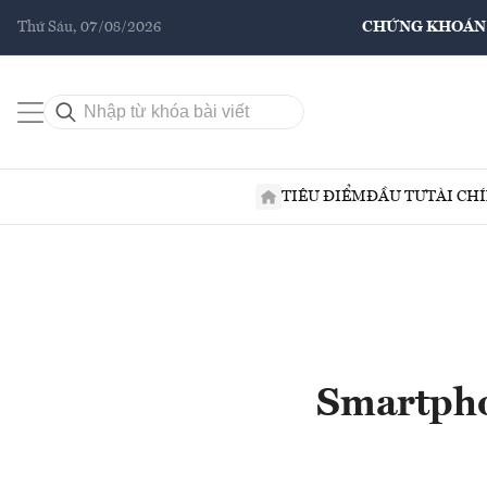
Thứ Sáu, 07/08/2026
CHỨNG KHOÁN
TIÊU ĐIỂM
ĐẦU TƯ
TÀI CH
Smartpho