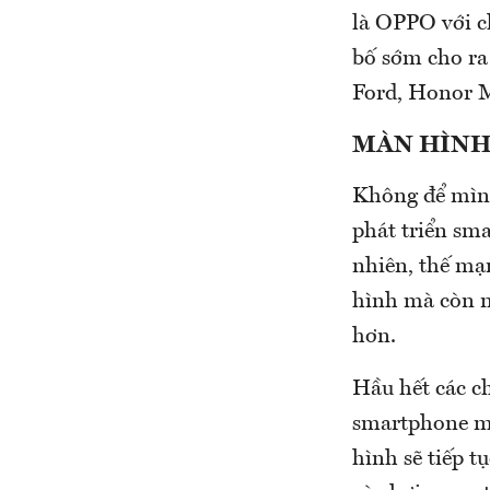
là OPPO với c
bố sớm cho r
Ford, Honor M
MÀN HÌNH
Không để mình
phát triển sm
nhiên, thế mạ
hình mà còn n
hơn.
Hầu hết các c
smartphone mớ
hình sẽ tiếp 