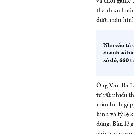
và chơi game 
thành xu hướn
dưới màn hìn
Nhu cầu từ 
doanh số bá
số đó, 660 t
Ông Văn Bá L
tư rất nhiều t
màn hình gập, 
hình và tỷ lệ 
dùng. Bản lề 
chính xác cao