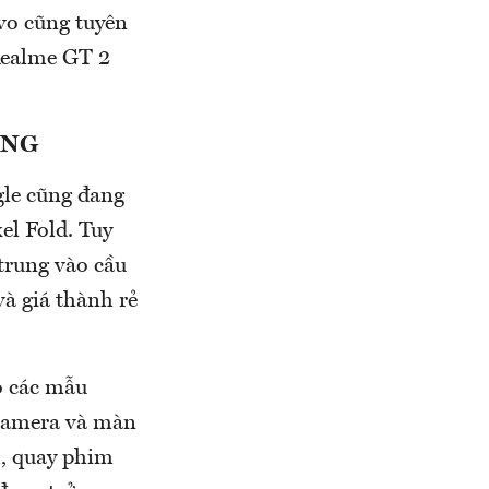
vo cũng tuyên
Realme GT 2
UNG
le cũng đang
el Fold. Tuy
trung vào cầu
à giá thành rẻ
o các mẫu
 camera và màn
h, quay phim