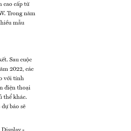
 cao cấp từ
0W. Trong năm
 nhiều mẫu
kết. Sau cuộc
năm 2022, các
 với tính
n điện thoại
ủ thể khác.
 dự báo sẽ
Display -