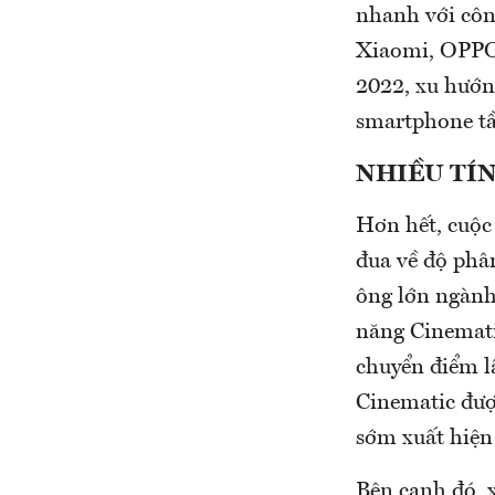
nhanh với côn
Xiaomi, OPPO 
2022, xu hướn
smartphone tầ
NHIỀU TÍ
Hơn hết, cuộc 
đua về độ phâ
ông lớn ngành
năng Cinemati
chuyển điểm l
Cinematic đượ
sớm xuất hiện
Bên cạnh đó, 