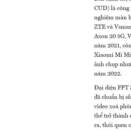
CUD) là công 
nghiệm màn hì
ZTE và Vsmar
Axon 20 5G, V
năm 2021, côn
Xiaomi Mi Mix
ảnh chụp nhưn
năm 2022.
Đại diện FPT S
đã chuẩn bị s
video xoá phôn
thể trở thành 
ra, thói quen 