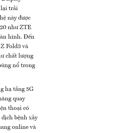
ại trải
hệ này được
020 như ZTE
màn hình. Đến
 Z Fold3 và
hư chất lượng
bùng nổ trong
ng hạ tầng 5G
 năng quay
iện thoại có
i dịch bệnh xảy
 sang online và