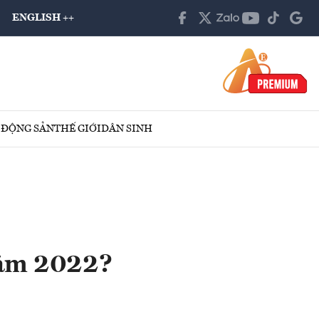
ENGLISH ++
 ĐỘNG SẢN
THẾ GIỚI
DÂN SINH
năm 2022?