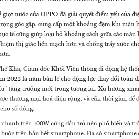
ề giọt nước của OPPO đã giải quyết điểm yếu của đi
rộng góc gập, cung cấp một khoảng đệm khi màn hì
hực tế cũng giúp loại bỏ khoảng cách giữa các màn 
nghiệm thị giác liền mạch hơn và chống trầy xước c
hơn.
hế Kha, Giám đốc Khối Viễn thông di động hệ th
m 2022 là năm bản lề cho động lực thay đổi toàn d
u" tăng trưởng mới trong tương lai. Xu hướng sm
ược thương mại hoá diện rộng, và cần thời gian để 
 cho số đông.
c nhanh trên 100W cũng dần trở nên phổ biến và t
t buộc trên hầu hết smartphone. Đa số smartphone đ