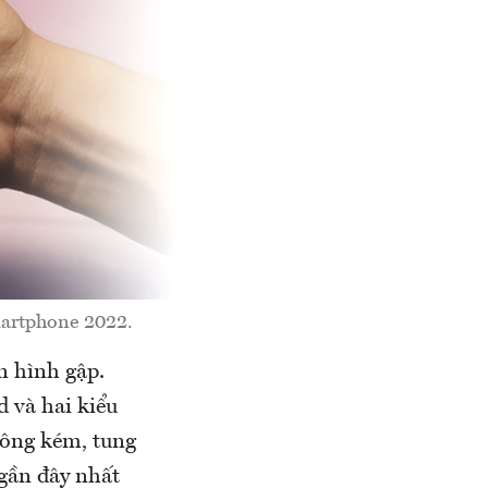
martphone 2022.
n hình gập.
 và hai kiểu
hông kém, tung
gần đây nhất