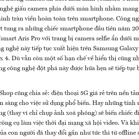
nghệ giấu camera phía dưới màn hình nhằm mang l
nh tràn viền hoàn toàn trên smartphone. Công ng
t tung ra những chiếc smartphone đầu tiên năm 2
smart Aris Pro với trang bị camera selfie ẩn dưới 
g nghệ này tiếp tục xuất hiện trên Samsung Galaxy
 4. Dù vẫn còn một số hạn chế về hiển thị cũng n
g công nghệ đột phá này được hứa hẹn sẽ tiếp tục 
hop cũng chia sẻ: điện thoại 5G giá rẻ trên nền tả
ẵn sàng cho việc sử dụng phổ biến. Hay những tính
g (thay vì chỉ chụp ảnh xoá phông) sẽ biến chiếc đ
công cụ làm việc thời đại mạng xã hội video. Và kh
của con người đã thay đổi gần như tức thì từ offline