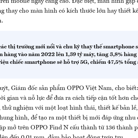
trên mobile ngày càng cao. Đặc biệt, màn hình gập 
g thay cho màn hình có kích thước lớn hay thiết k
h.
các thị trường mới nổi và chu kỳ thay thế smartphone 
n hàng vào năm 2022 lên 1,39 tỷ máy, tăng 3,8% hàng
riệu chiếc smartphone sẽ hỗ trợ 5G, chiếm 47,5% tổng s
uýt, Giám đốc sản phẩm OPPO Việt Nam, cho biết
hời gian và nỗ lực để đưa ra cách tiếp cận tốt hơn 
thử nghiệm với một loạt hình thái, thiết kế bản lề,
khung hình, để tạo ra một thiết bị mới đáp ứng nhu
gập mở trên OPPO Find N cấu thành từ 136 thành p
 lên đến 0,01 mm, đảm bảo hoạt động trơn tru.