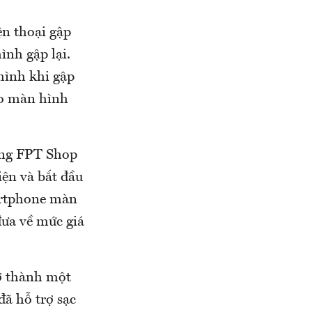
ện thoại gập
nh gập lại.
hình khi gập
ho màn hình
ống FPT Shop
iện và bắt đầu
artphone màn
đưa về mức giá
rở thành một
ã hỗ trợ sạc