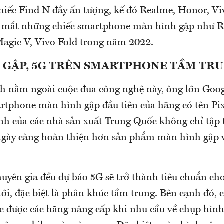
hiếc Find N đầy ấn tượng, kế đó Realme, Honor, Vi
a mắt những chiếc smartphone màn hình gập như 
agic V, Vivo Fold trong năm 2022.
 GẬP, 5G TRÊN SMARTPHONE TẦM TR
 nằm ngoài cuộc đua công nghệ này, ông lớn Goog
artphone màn hình gập đầu tiên của hãng có tên Pix
nh của các nhà sản xuất Trung Quốc không chỉ tập 
gày càng hoàn thiện hơn sản phẩm màn hình gập v
huyên gia đều dự báo 5G sẽ trở thành tiêu chuẩn ch
i, đặc biệt là phân khúc tầm trung. Bên cạnh đó,
tục được các hãng nâng cấp khi nhu cầu về chụp hìn