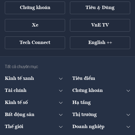
Chứng khoán
Tiêu & Dùng
Xe
VnE TV
Tech Connect
English ++
Tất cả chuyên mục
Kinh tế xanh
Tiêu điểm
Chuyển động xanh
Tài chính
Chứng khoán
Pháp lý
Ngân hàng
Doanh nghiệp niêm yết
Kinh tế số
Hạ tầng
Thương hiệu xanh
Thị trường vốn
Thị trường
Sản phẩm - Thị trường
Bất động sản
Thị trường
Diễn đàn
Thuế
Đầu tư
Tài sản số
Chính sách
Xuất nhập khẩu
Thế giới
Doanh nghiệp
Bảo hiểm
Quốc tế
Dịch vụ số
Thị trường
Khung pháp lý