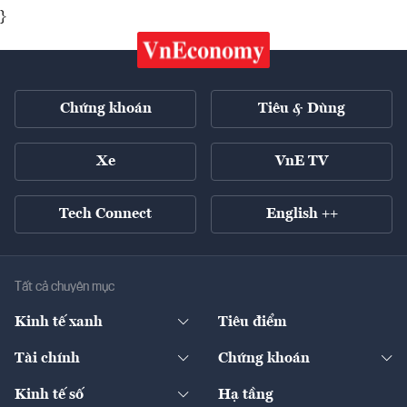
}
Chứng khoán
Tiêu & Dùng
Xe
VnE TV
Tech Connect
English ++
Tất cả chuyên mục
Kinh tế xanh
Tiêu điểm
Chuyển động xanh
Tài chính
Chứng khoán
Pháp lý
Ngân hàng
Doanh nghiệp niêm yết
Kinh tế số
Hạ tầng