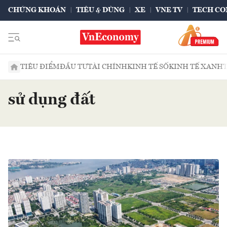
CHỨNG KHOÁN
TIÊU & DÙNG
XE
VNE TV
TECH CO
TIÊU ĐIỂM
ĐẦU TƯ
TÀI CHÍNH
KINH TẾ SỐ
KINH TẾ XANH
sử dụng đất