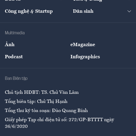
Quản trị số
Cafe BĐS
Thị trường
Kinh doanh
Kết nối
Tạp chí kinh tế Việt Nam
eMagazine
Nhà đầu tư
Du lịch
Công nghệ & Startup
Dân sinh
Tư vấn
Nông sản
Doanh nhân
Tư vấn Tiêu & Dùng
Infographics
Hạ tầng
Sức khỏe
Khung pháp lý
Doanh nghiệp
Địa phương
Thị trường
Bảo hiểm
Multimedia
Sự kiện
Nhân lực
Ảnh
eMagazine
Đẹp +
An sinh
Podcast
Infographics
Giải trí
Y tế
Nhà
Ban Biên tập
Ẩm thực
Chủ tịch HĐBT: TS. Chử Văn Lâm
Tổng biên tập: Chử Thị Hạnh
Tổng thư ký tòa soạn: Đào Quang Bính
Giấy phép Tạp chí điện tử số: 272/GP-BTTTT ngày
26/6/2020