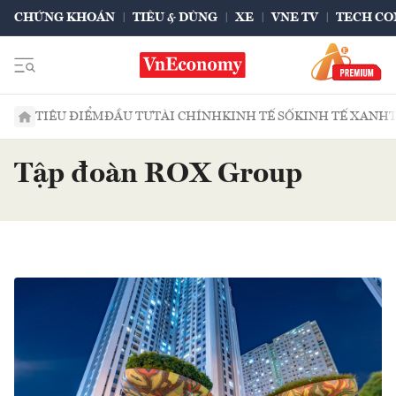
CHỨNG KHOÁN
TIÊU & DÙNG
XE
VNE TV
TECH CO
TIÊU ĐIỂM
ĐẦU TƯ
TÀI CHÍNH
KINH TẾ SỐ
KINH TẾ XANH
Tập đoàn ROX Group