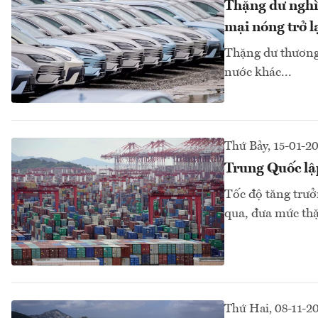
Thặng dư nghì
mại nóng trở l
Thặng dư thương
nước khác...
Thứ Bảy, 15-01-2
Trung Quốc lậ
Tốc độ tăng trưở
qua, đưa mức thặ
Thứ Hai, 08-11-2