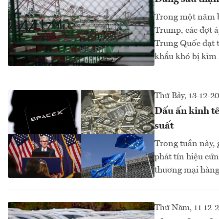
Trong một năm b
Trump, các đợt á
Trung Quốc đạt t
khẩu khó bị kìm 
Thứ Bảy, 13-12-2
Dấu ấn kinh tế
suất
Trong tuần này, g
phát tín hiệu cứ
thương mại hàng 
Thứ Năm, 11-12-