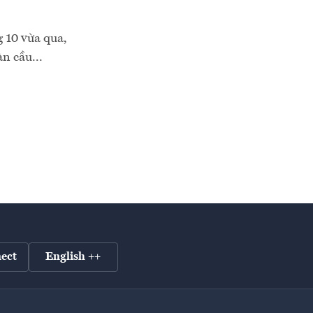
 10 vừa qua,
n cầu...
ect
English ++