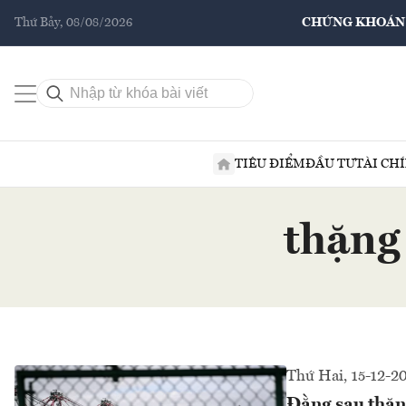
Thứ Bảy, 08/08/2026
CHỨNG KHOÁN
TIÊU ĐIỂM
ĐẦU TƯ
TÀI CH
thặng
Thứ Hai, 15-12-2
Đằng sau thặn