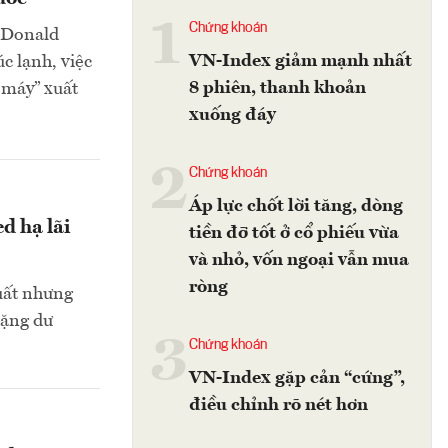
1
Chứng khoán
 Donald
VN-Index giảm mạnh nhất
c lạnh, việc
8 phiên, thanh khoản
 máy” xuất
xuống đáy
2
Chứng khoán
Áp lực chốt lời tăng, dòng
d hạ lãi
tiền đỡ tốt ở cổ phiếu vừa
và nhỏ, vốn ngoại vẫn mua
ròng
suất nhưng
hặng dư
3
Chứng khoán
VN-Index gặp cản “cứng”,
điều chỉnh rõ nét hơn