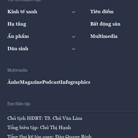
Tất cả chuyên mục
Kinh tế xanh
Tiêu điểm
Hạ tầng
Bất động sản
Ấn phẩm
Multimedia
Dân sinh
Multimedia
Ảnh
eMagazine
Podcast
Infographics
Ban Biên tập
Chủ tịch HĐBT: TS. Chử Văn Lâm
Tổng biên tập: Chử Thị Hạnh
Tổng thư ký tòa soạn: Đào Quang Bính