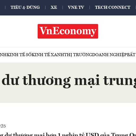
TIÊU & DÙNG
XE
VNE TV
TECH CONNECT
ÍNH
KINH TẾ SỐ
KINH TẾ XANH
THỊ TRƯỜNG
DOANH NGHIỆP
BẤT
 dư thương mại trun
025
g dư thương mại hơn 1 nghìn tỷ USD của Trung Q