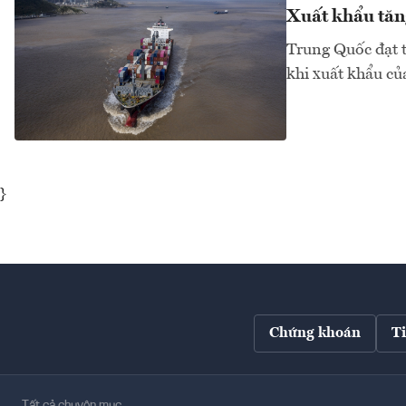
Xuất khẩu tăn
Trung Quốc đạt t
khi xuất khẩu củ
}
Chứng khoán
T