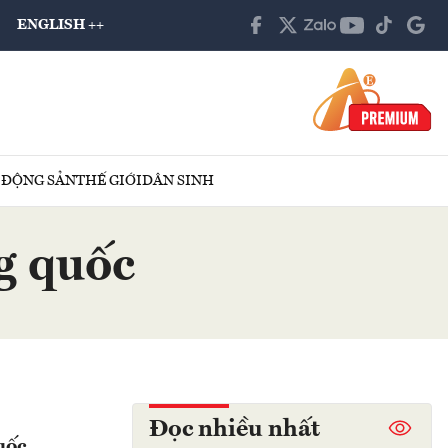
ENGLISH ++
 ĐỘNG SẢN
THẾ GIỚI
DÂN SINH
g quốc
Đọc nhiều nhất
uốc