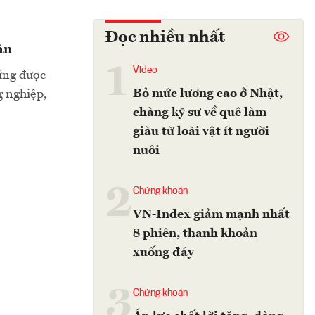
Đọc nhiều nhất
ân
1
Video
ứng được
Bỏ mức lương cao ở Nhật,
g nghiệp,
chàng kỹ sư về quê làm
giàu từ loài vật ít người
nuôi
2
Chứng khoán
VN-Index giảm mạnh nhất
8 phiên, thanh khoản
xuống đáy
3
Chứng khoán