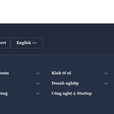
ect
English ++
hoán
Kinh tế số
Doanh nghiệp
Dùng
Công nghệ & Startup