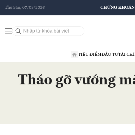
Thứ Sáu, 07/08/2026
CHỨNG KHOÁN
TIÊU ĐIỂM
ĐẦU TƯ
TÀI CH
Tháo gỡ vướng mắ