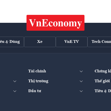
iêu & Dùng
Xe
VnE TV
Tech Conn
Tài chính
Chứng k
Thị trường
Thế giới
Đầu tư
Tiêu & 