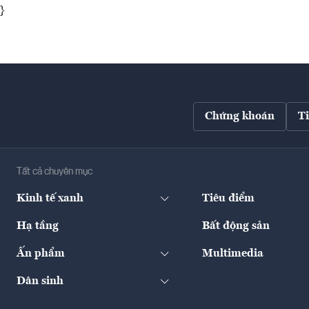
}
Chứng khoán
T
Tất cả chuyên mục
Kinh tế xanh
Tiêu điểm
Hạ tầng
Bất động sản
Ấn phẩm
Multimedia
Dân sinh