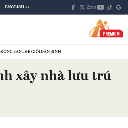
ENGLISH ++
 ĐỘNG SẢN
THẾ GIỚI
DÂN SINH
h xây nhà lưu trú