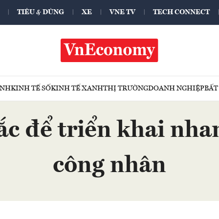
TIÊU & DÙNG
XE
VNE TV
TECH CONNECT
ÍNH
KINH TẾ SỐ
KINH TẾ XANH
THỊ TRƯỜNG
DOANH NGHIỆP
BẤT
c để triển khai nhan
công nhân