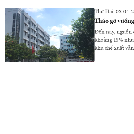
Thứ Hai, 03-04-
Tháo gỡ vướng
Đến nay, nguồn 
khoảng 15% nhu c
khu chế xuất vẫ