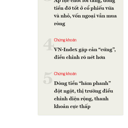
Áp lực chốt lời tăng, dòng
tiền đỡ tốt ở cổ phiếu vừa
và nhỏ, vốn ngoại vẫn mua
ròng
4
Chứng khoán
VN-Index gặp cản “cứng”,
điều chỉnh rõ nét hơn
5
Chứng khoán
Dòng tiền “hãm phanh”
đột ngột, thị trường điều
chỉnh diện rộng, thanh
khoản cực thấp