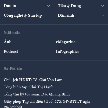
Dự án
Công nghiệp
Chuyển động 24h
Đối thoại
The Guide
Video
Đầu tư
Tiêu & Dùng
Quản trị số
Cafe BĐS
Thị trường
Kinh doanh
Kết nối
Tạp chí kinh tế Việt Nam
eMagazine
Nhà đầu tư
Du lịch
Công nghệ & Startup
Dân sinh
Tư vấn
Nông sản
Doanh nhân
Tư vấn Tiêu & Dùng
Infographics
Hạ tầng
Sức khỏe
Khung pháp lý
Doanh nghiệp
Địa phương
Thị trường
Bảo hiểm
Multimedia
Sự kiện
Nhân lực
Ảnh
eMagazine
Đẹp +
An sinh
Podcast
Infographics
Giải trí
Y tế
Nhà
Ban Biên tập
Ẩm thực
Chủ tịch HĐBT: TS. Chử Văn Lâm
Tổng biên tập: Chử Thị Hạnh
Tổng thư ký tòa soạn: Đào Quang Bính
Giấy phép Tạp chí điện tử số: 272/GP-BTTTT ngày
26/6/2020