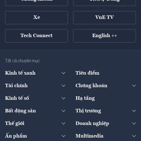
Xe
VnE TV
Tech Connect
English ++
Tất cả chuyên mục
Kinh tế xanh
Tiêu điểm
Chuyển động xanh
Tài chính
Chứng khoán
Pháp lý
Ngân hàng
Doanh nghiệp niêm yết
Kinh tế số
Hạ tầng
Thương hiệu xanh
Thị trường vốn
Thị trường
Sản phẩm - Thị trường
Bất động sản
Thị trường
Diễn đàn
Thuế
Đầu tư
Tài sản số
Chính sách
Xuất nhập khẩu
Thế giới
Doanh nghiệp
Bảo hiểm
Quốc tế
Dịch vụ số
Thị trường
Khung pháp lý
Kinh tế
Chuyển động
Ấn phẩm
Multimedia
Khung pháp lý
Start-up