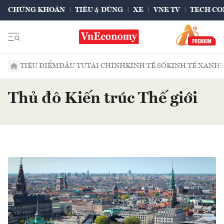
CHỨNG KHOÁN
TIÊU & DÙNG
XE
VNE TV
TECH CO
TIÊU ĐIỂM
ĐẦU TƯ
TÀI CHÍNH
KINH TẾ SỐ
KINH TẾ XANH
Thủ đô Kiến trúc Thế giới