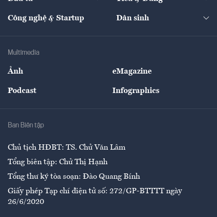
Quản trị số
Cafe BĐS
Thị trường
Kinh doanh
Kết nối
Tạp chí kinh tế Việt Nam
eMagazine
Nhà đầu tư
Du lịch
Công nghệ & Startup
Dân sinh
Tư vấn
Nông sản
Doanh nhân
Tư vấn Tiêu & Dùng
Infographics
Hạ tầng
Sức khỏe
Khung pháp lý
Doanh nghiệp
Địa phương
Thị trường
Bảo hiểm
Multimedia
Sự kiện
Nhân lực
Ảnh
eMagazine
Đẹp +
An sinh
Podcast
Infographics
Giải trí
Y tế
Nhà
Ban Biên tập
Ẩm thực
Chủ tịch HĐBT: TS. Chử Văn Lâm
Tổng biên tập: Chử Thị Hạnh
Tổng thư ký tòa soạn: Đào Quang Bính
Giấy phép Tạp chí điện tử số: 272/GP-BTTTT ngày
26/6/2020