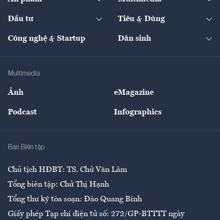
Khung pháp lý
Start-up
Dự án
Công nghiệp
Chuyển động 24h
Đối thoại
The Guide
Video
Đầu tư
Tiêu & Dùng
Quản trị số
Cafe BĐS
Thị trường
Kinh doanh
Kết nối
Tạp chí kinh tế Việt Nam
eMagazine
Nhà đầu tư
Du lịch
Công nghệ & Startup
Dân sinh
Tư vấn
Nông sản
Doanh nhân
Tư vấn Tiêu & Dùng
Infographics
Hạ tầng
Sức khỏe
Khung pháp lý
Doanh nghiệp
Địa phương
Thị trường
Bảo hiểm
Multimedia
Sự kiện
Nhân lực
Ảnh
eMagazine
Đẹp +
An sinh
Podcast
Infographics
Giải trí
Y tế
Nhà
Ban Biên tập
Ẩm thực
Chủ tịch HĐBT: TS. Chử Văn Lâm
Tổng biên tập: Chử Thị Hạnh
Tổng thư ký tòa soạn: Đào Quang Bính
Giấy phép Tạp chí điện tử số: 272/GP-BTTTT ngày