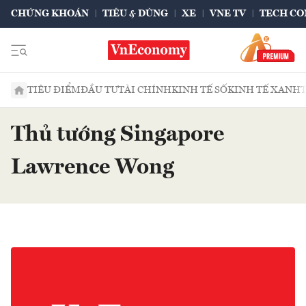
CHỨNG KHOÁN
TIÊU & DÙNG
XE
VNE TV
TECH CO
TIÊU ĐIỂM
ĐẦU TƯ
TÀI CHÍNH
KINH TẾ SỐ
KINH TẾ XANH
Thủ tướng Singapore
Lawrence Wong