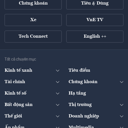
Chứng khoán
Tiêu & Dùng
Xe
VnE TV
Tech Connect
English ++
Tất cả chuyên mục
Kinh tế xanh
Tiêu điểm
Chuyển động xanh
Tài chính
Chứng khoán
Pháp lý
Ngân hàng
Doanh nghiệp niêm yết
Kinh tế số
Hạ tầng
Thương hiệu xanh
Thị trường vốn
Thị trường
Sản phẩm - Thị trường
Bất động sản
Thị trường
Diễn đàn
Thuế
Đầu tư
Tài sản số
Chính sách
Xuất nhập khẩu
Thế giới
Doanh nghiệp
Bảo hiểm
Quốc tế
Dịch vụ số
Thị trường
Khung pháp lý
Kinh tế
Chuyển động
Ấn phẩm
Multimedia