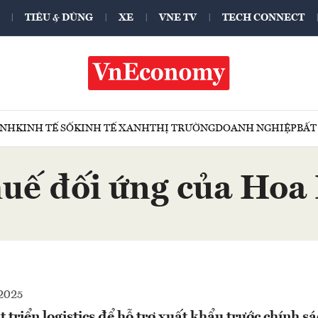
TIÊU & DÙNG
XE
VNE TV
TECH CONNECT
ÍNH
KINH TẾ SỐ
KINH TẾ XANH
THỊ TRƯỜNG
DOANH NGHIỆP
BẤT
uế đối ứng của Hoa
2025
triển logistics để hỗ trợ xuất khẩu trước chính s