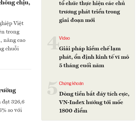
chống chịu,
tổ chức thực hiện các chủ
trương phát triển trong
giai đoạn mới
ghiệp Việt
ên trong
4
Video
n, nâng cao
ng chuỗi
Giải pháp kiềm chế lạm
phát, ổn định kinh tế vĩ mô
5 tháng cuối năm
5
Chứng khoán
trường
Dòng tiền bắt đáy tích cực,
 đạt 326,6
VN-Index hướng tới mốc
6% so với
1800 điểm