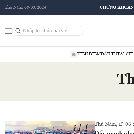
Thứ Năm, 06/08/2026
CHỨNG KHOÁN
TIÊU ĐIỂM
ĐẦU TƯ
TÀI CH
Th
Thứ Năm, 19-06-
Đẩy mạnh phát 