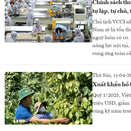
Chính sách thu
tự lập, tự chủ,
Chủ tịch VCCI nh
Nam sẽ bị tổn th
nguy luôn có cơ. 
năng lực nội tại,
cung ứng toàn cầu
Thứ Sáu, 11-04-2
Xuất khẩu hồ t
Quý 1/2025, Việt
triệu USD, giảm 
cùng kỳ năm trướ