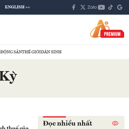
ENGLISH ++
 ĐỘNG SẢN
THẾ GIỚI
DÂN SINH
 Kỳ
Đọc nhiều nhất
ách thuế của