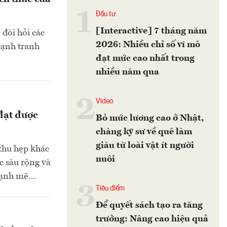
1
Đầu tư
[Interactive] 7 tháng năm
 đòi hỏi các
2026: Nhiều chỉ số vĩ mô
 cạnh tranh
đạt mức cao nhất trong
nhiều năm qua
2
Video
đạt được
Bỏ mức lương cao ở Nhật,
chàng kỹ sư về quê làm
giàu từ loài vật ít người
 thu hẹp khác
nuôi
c sâu rộng và
ạnh mẽ...
3
Tiêu điểm
Để quyết sách tạo ra tăng
trưởng: Nâng cao hiệu quả