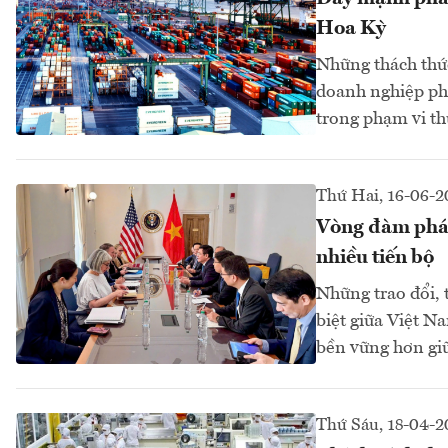
Hoa Kỳ
Những thách thức
doanh nghiệp phải
trong phạm vi th
Thứ Hai, 16-06-2
Vòng đàm phán
nhiều tiến bộ
Những trao đổi, 
biệt giữa Việt N
bền vững hơn giữ
Thứ Sáu, 18-04-2