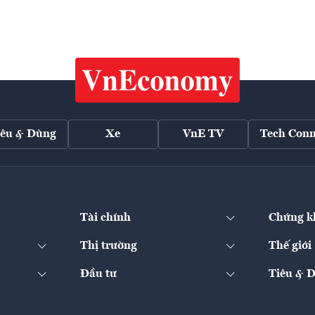
iêu & Dùng
Xe
VnE TV
Tech Conn
Tài chính
Chứng k
Thị trường
Thế giới
Đầu tư
Tiêu & 