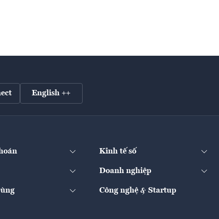
ect
English ++
hoán
Kinh tế số
Doanh nghiệp
Dùng
Công nghệ & Startup