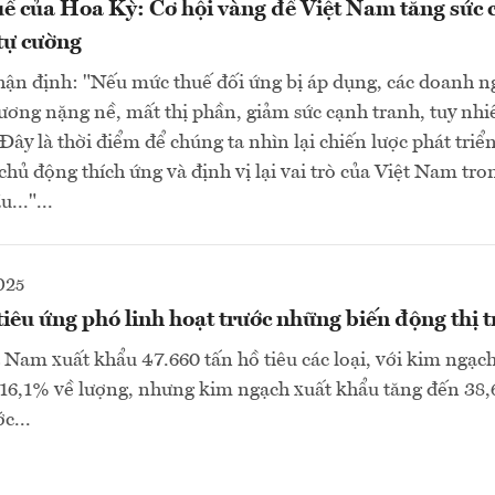
ế của Hoa Kỳ: Cơ hội vàng để Việt Nam tăng sức 
 tự cường
ận định: "Nếu mức thuế đối ứng bị áp dụng, các doanh n
ương nặng nề, mất thị phần, giảm sức cạnh tranh, tuy nhi
Đây là thời điểm để chúng ta nhìn lại chiến lược phát triể
 chủ động thích ứng và định vị lại vai trò của Việt Nam tro
..."...
025
iêu ứng phó linh hoạt trước những biến động thị 
 Nam xuất khẩu 47.660 tấn hồ tiêu các loại, với kim ngạch
16,1% về lượng, nhưng kim ngạch xuất khẩu tăng đến 38,
c...