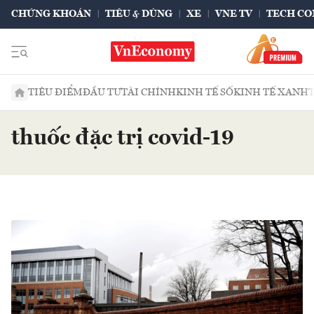
CHỨNG KHOÁN
TIÊU & DÙNG
XE
VNE TV
TECH CO
TIÊU ĐIỂM
ĐẦU TƯ
TÀI CHÍNH
KINH TẾ SỐ
KINH TẾ XANH
thuốc đặc trị covid-19