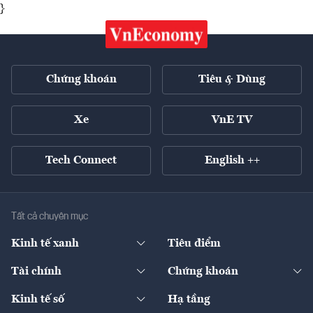
}
Chứng khoán
Tiêu & Dùng
Xe
VnE TV
Tech Connect
English ++
Tất cả chuyên mục
Kinh tế xanh
Tiêu điểm
Chuyển động xanh
Tài chính
Chứng khoán
Pháp lý
Ngân hàng
Doanh nghiệp niêm yết
Kinh tế số
Hạ tầng
Thương hiệu xanh