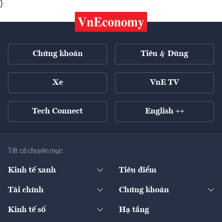
}
Chứng khoán
Tiêu & Dùng
Xe
VnE TV
Tech Connect
English ++
Tất cả chuyên mục
Kinh tế xanh
Tiêu điểm
Chuyển động xanh
Tài chính
Chứng khoán
Pháp lý
Ngân hàng
Doanh nghiệp niêm yết
Kinh tế số
Hạ tầng
Thương hiệu xanh
Thị trường vốn
Thị trường