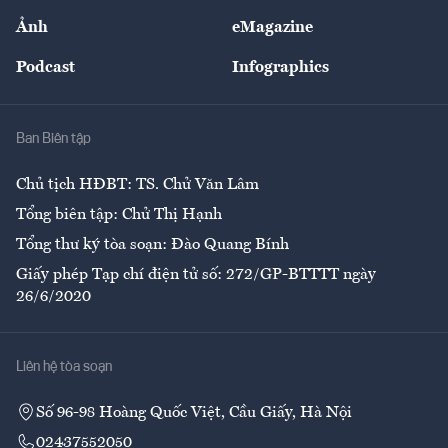
Sự kiện
Nhân lực
Ảnh
eMagazine
Đẹp +
An sinh
Podcast
Infographics
Giải trí
Y tế
Nhà
Ban Biên tập
Ẩm thực
Chủ tịch HĐBT: TS. Chử Văn Lâm
Tổng biên tập: Chử Thị Hạnh
Tổng thư ký tòa soạn: Đào Quang Bính
Giấy phép Tạp chí điện tử số: 272/GP-BTTTT ngày
26/6/2020
Liên hệ tòa soạn
Số 96-98 Hoàng Quốc Việt, Cầu Giấy, Hà Nội
02437552050