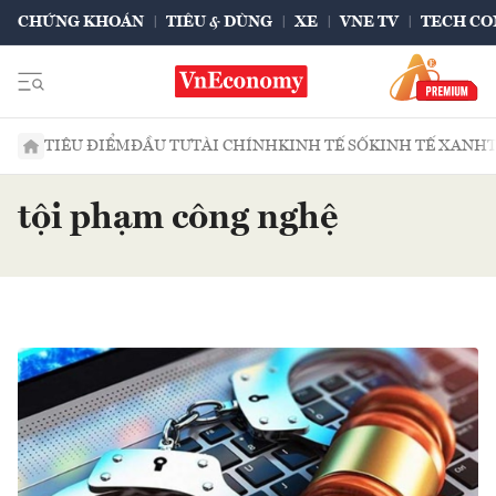
CHỨNG KHOÁN
TIÊU & DÙNG
XE
VNE TV
TECH CO
TIÊU ĐIỂM
ĐẦU TƯ
TÀI CHÍNH
KINH TẾ SỐ
KINH TẾ XANH
tội phạm công nghệ