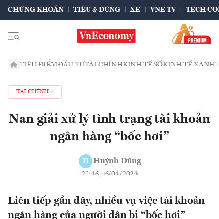
CHỨNG KHOÁN
TIÊU & DÙNG
XE
VNE TV
TECH CO
TIÊU ĐIỂM
ĐẦU TƯ
TÀI CHÍNH
KINH TẾ SỐ
KINH TẾ XANH
TÀI CHÍNH
Nan giải xử lý tình trạng tài khoản
ngân hàng “bốc hơi”
Huỳnh Dũng
H
22:46, 16/04/2024
Liên tiếp gần đây, nhiều vụ việc tài khoản
ngân hàng của người dân bị “bốc hơi”