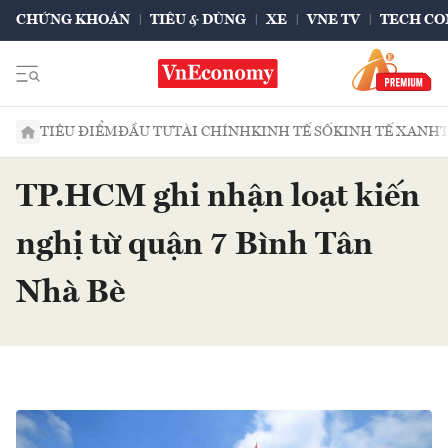
CHỨNG KHOÁN
TIÊU & DÙNG
XE
VNE TV
TECH CO
TIÊU ĐIỂM
ĐẦU TƯ
TÀI CHÍNH
KINH TẾ SỐ
KINH TẾ XANH
TP.HCM ghi nhận loạt kiến
nghị từ quận 7 Bình Tân
Nhà Bè