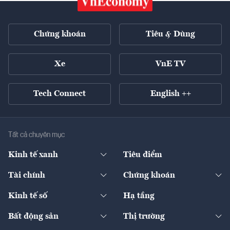
Chứng khoán
Tiêu & Dùng
Xe
VnE TV
Tech Connect
English ++
Tất cả chuyên mục
Kinh tế xanh
Tiêu điểm
Chuyển động xanh
Tài chính
Chứng khoán
Pháp lý
Ngân hàng
Doanh nghiệp niêm yết
Kinh tế số
Hạ tầng
Thương hiệu xanh
Thị trường vốn
Thị trường
Sản phẩm - Thị trường
Bất động sản
Thị trường
Diễn đàn
Thuế
Đầu tư
Tài sản số