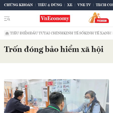
CHỨNG KHOÁN
TIÊU & DÙNG
XE
VNE TV
TECH CO
TIÊU ĐIỂM
ĐẦU TƯ
TÀI CHÍNH
KINH TẾ SỐ
KINH TẾ XANH
Trốn đóng bảo hiểm xã hội