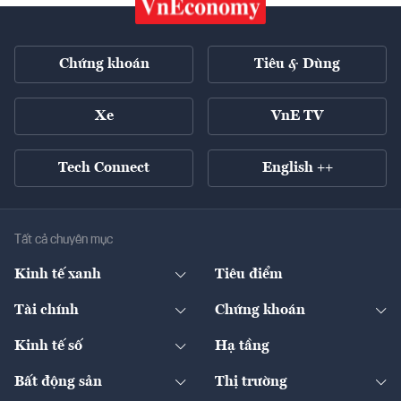
Chứng khoán
Tiêu & Dùng
Xe
VnE TV
Tech Connect
English ++
Tất cả chuyên mục
Kinh tế xanh
Tiêu điểm
Chuyển động xanh
Tài chính
Chứng khoán
Pháp lý
Ngân hàng
Doanh nghiệp niêm yết
Kinh tế số
Hạ tầng
Thương hiệu xanh
Thị trường vốn
Thị trường
Sản phẩm - Thị trường
Bất động sản
Thị trường
Diễn đàn
Thuế
Đầu tư