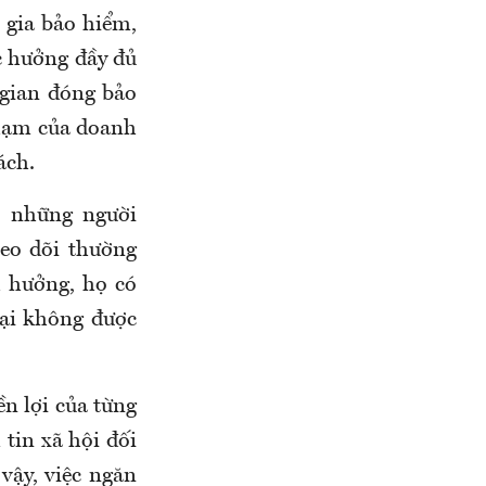
 gia bảo hiểm,
ợc hưởng đầy đủ
 gian đóng bảo
phạm của doanh
ách.
, những người
heo dõi thường
h hưởng, họ có
lại không được
ền lợi của từng
tin xã hội đối
vậy, việc ngăn