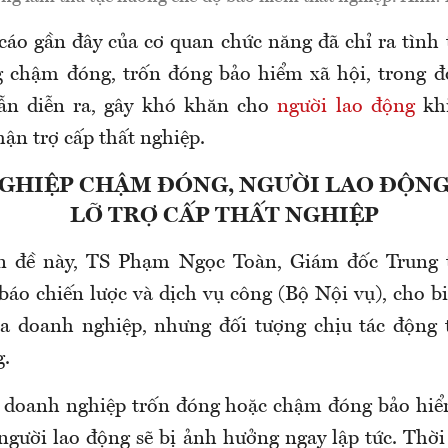
 cáo gần đây
của cơ quan chức năng đã
chỉ ra tình
g chậm đóng, trốn đóng bảo hiểm xã hội, trong đ
n diễn ra,
gây khó khăn cho
người lao động
khi
ận trợ cấp
thất nghiệp.
GHIỆP CHẬM ĐÓNG, NGƯỜI LAO ĐỘNG
LỠ TRỢ CẤP THẤT NGHIỆP
ấn đề này, TS Phạm Ngọc Toàn, Giám đốc Trung 
báo chiến lược và dịch vụ công (Bộ Nội vụ), cho b
a doanh nghiệp, nhưng đối tượng chịu tác động tr
g.
i doanh nghiệp trốn đóng hoặc chậm đóng bảo hiể
người lao động sẽ bị ảnh hưởng ngay lập tức. Thời