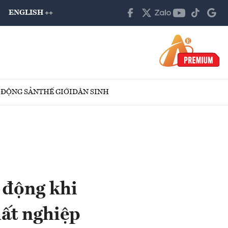
ENGLISH ++
 ĐỘNG SẢN
THẾ GIỚI
DÂN SINH
 động khi
ất nghiệp