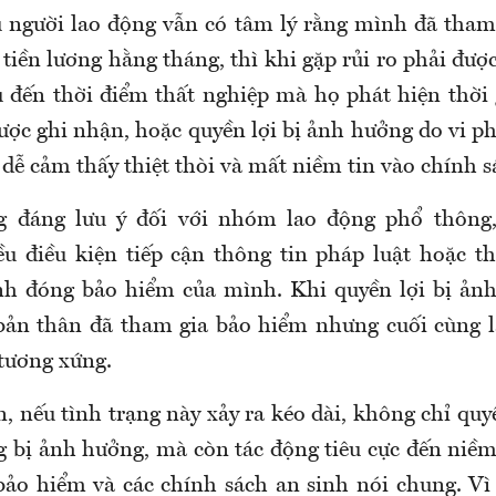
u người lao động vẫn có tâm lý rằng mình đã tham
 tiền lương hằng tháng, thì khi gặp rủi ro phải đư
u đến thời điểm thất nghiệp mà họ phát hiện thời
ợc ghi nhận, hoặc quyền lợi bị ảnh hưởng do vi 
 dễ cảm thấy thiệt thòi và mất niềm tin vào chính s
g đáng lưu ý đối với nhóm lao động phổ thông
u điều kiện tiếp cận thông tin pháp luật hoặc t
nh đóng bảo hiểm của mình. Khi quyền lợi bị ản
bản thân đã tham gia bảo hiểm nhưng cuối cùng 
tương xứng.
n, n
ếu tình trạng này xảy ra kéo dài, không chỉ quy
g bị ảnh hưởng
,
mà còn tác động tiêu cực đến niềm 
bảo hiểm và các chính sách an sinh nói chung. Vì 