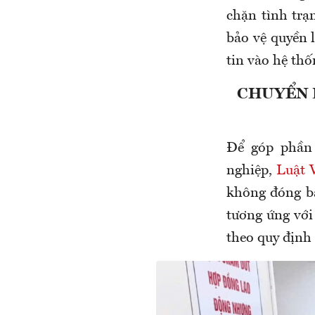
chặn tình tr
bảo vệ quyền 
tin vào hệ thố
CHUYỂN 
Để góp phần 
nghiệp,
Luật 
không đóng bả
tương ứng với
theo quy định