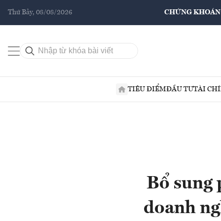
Thứ Bảy, 08/08/2026
CHỨNG KHOÁN
TIÊU ĐIỂM
ĐẦU TƯ
TÀI CH
Bổ sung 
doanh ng