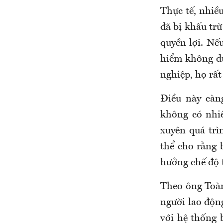
Thực tế, nhiề
đã bị khấu trừ
quyền lợi. Nế
hiểm không đư
nghiệp, họ rất
Điều này càn
không có nhiề
xuyên quá trì
thể cho rằng 
hưởng chế độ 
Theo ông Toà
người lao độn
với hệ thống 