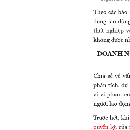
Theo c
ác báo
dụng lao độn
thất nghiệp
vẫ
không được nh
DOANH N
Chia sẻ về v
phân tích, dự 
vi vi phạm củ
người lao độn
Trước hết, kh
quyền lợi
của 