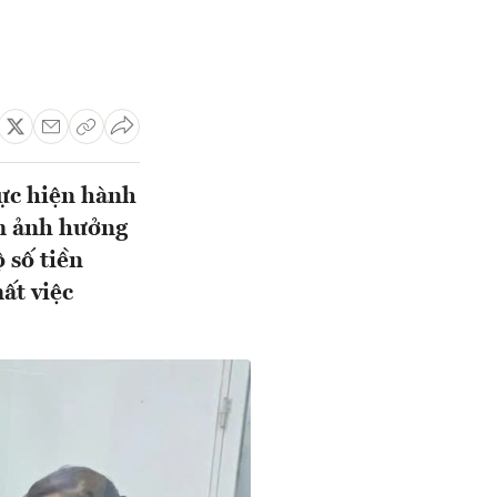
ực hiện hành
àm ảnh hưởng
 số tiền
ất việc