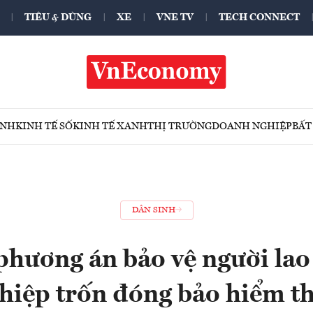
TIÊU & DÙNG
XE
VNE TV
TECH CONNECT
ÍNH
KINH TẾ SỐ
KINH TẾ XANH
THỊ TRƯỜNG
DOANH NGHIỆP
BẤT
DÂN SINH
phương án bảo vệ người lao
hiệp trốn đóng bảo hiểm th