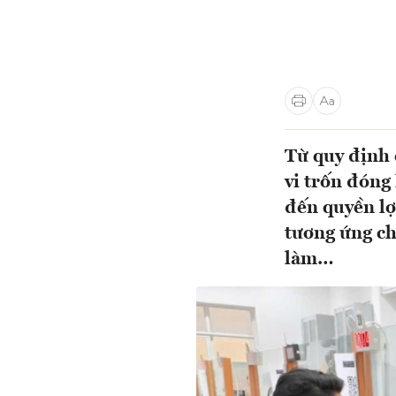
Từ quy định 
vi trốn đóng
đến quyền lợi
tương ứng ch
làm…