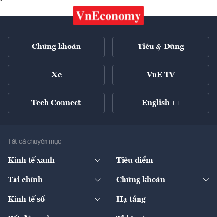
Chứng khoán
Tiêu & Dùng
Xe
VnE TV
Tech Connect
English ++
Tất cả chuyên mục
Kinh tế xanh
Tiêu điểm
Chuyển động xanh
Tài chính
Chứng khoán
Pháp lý
Ngân hàng
Doanh nghiệp niêm yết
Kinh tế số
Hạ tầng
Thương hiệu xanh
Thị trường vốn
Thị trường
Sản phẩm - Thị trường