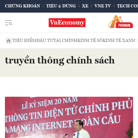
CHỨNG KHOÁN
TIÊU & DÙNG
XE
VNE TV
TECH CO
TIÊU ĐIỂM
ĐẦU TƯ
TÀI CHÍNH
KINH TẾ SỐ
KINH TẾ XANH
truyền thông chính sách