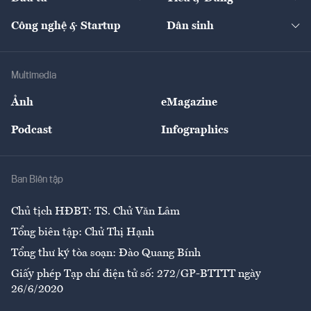
Quản trị số
Cafe BĐS
Thị trường
Kinh doanh
Kết nối
Tạp chí kinh tế Việt Nam
eMagazine
Nhà đầu tư
Du lịch
Công nghệ & Startup
Dân sinh
Tư vấn
Nông sản
Doanh nhân
Tư vấn Tiêu & Dùng
Infographics
Hạ tầng
Sức khỏe
Khung pháp lý
Doanh nghiệp
Địa phương
Thị trường
Bảo hiểm
Multimedia
Sự kiện
Nhân lực
Ảnh
eMagazine
Đẹp +
An sinh
Podcast
Infographics
Giải trí
Y tế
Nhà
Ban Biên tập
Ẩm thực
Chủ tịch HĐBT: TS. Chử Văn Lâm
Tổng biên tập: Chử Thị Hạnh
Tổng thư ký tòa soạn: Đào Quang Bính
Giấy phép Tạp chí điện tử số: 272/GP-BTTTT ngày
26/6/2020