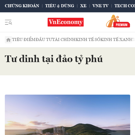
CHỨNG KHOÁN
TIÊU & DÙNG
XE
VNE TV
TECH CO
TIÊU ĐIỂM
ĐẦU TƯ
TÀI CHÍNH
KINH TẾ SỐ
KINH TẾ XANH
Tư dinh tại đảo tỷ phú