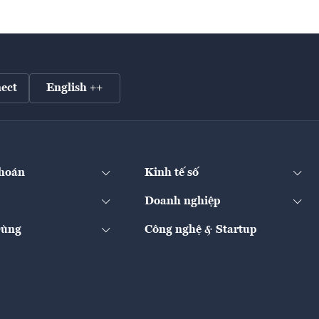
ect
English ++
hoán
Kinh tế số
Doanh nghiệp
Dùng
Công nghệ & Startup