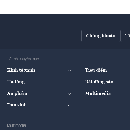
Chứng khoán
T
Tất cả chuyên mục
Kinh tế xanh
Tiêu điểm
Hạ tầng
Bất động sản
Ấn phẩm
Multimedia
Dân sinh
Multimedia