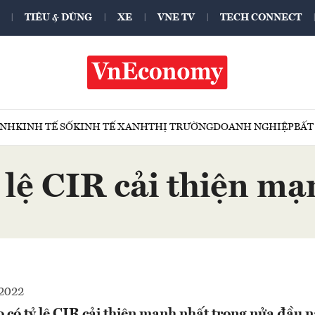
TIÊU & DÙNG
XE
VNE TV
TECH CONNECT
ÍNH
KINH TẾ SỐ
KINH TẾ XANH
THỊ TRƯỜNG
DOANH NGHIỆP
BẤT
 lệ CIR cải thiện m
2022
 có tỷ lệ CIR cải thiện mạnh nhất trong nửa đầu 