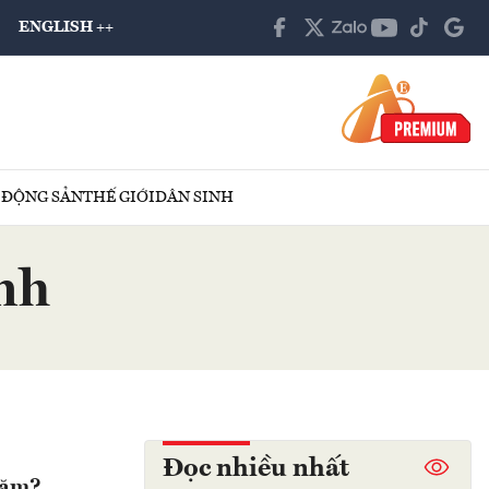
ENGLISH ++
 ĐỘNG SẢN
THẾ GIỚI
DÂN SINH
ạnh
Đọc nhiều nhất
năm?