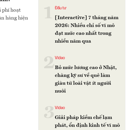
1
Đầu tư
i phí hoạt
[Interactive] 7 tháng năm
gân hàng hiện
2026: Nhiều chỉ số vĩ mô
đạt mức cao nhất trong
nhiều năm qua
2
Video
Bỏ mức lương cao ở Nhật,
chàng kỹ sư về quê làm
giàu từ loài vật ít người
nuôi
3
Video
Giải pháp kiềm chế lạm
phát, ổn định kinh tế vĩ mô