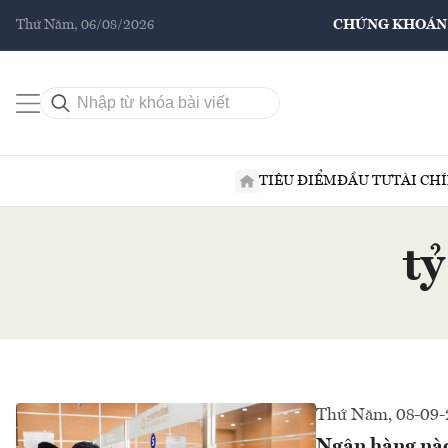
Thứ Năm, 06/08/2026
CHỨNG KHOÁN
TIÊU ĐIỂM
ĐẦU TƯ
TÀI CH
tỷ
Thứ Năm, 08-09-
Ngân hàng nào