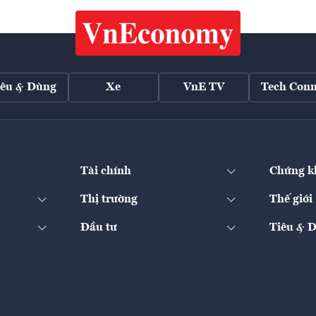
iêu & Dùng
Xe
VnE TV
Tech Conn
Tài chính
Chứng k
Thị trường
Thế giới
Đầu tư
Tiêu & 