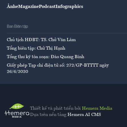
Ảnh
eMagazine
Podcast
Infographics
Ban Biên tập
Chủ tịch HĐBT: TS. Chử Văn Lâm
Tổng biên tập: Chử Thị Hạnh
Tổng thư ký tòa soạn: Đào Quang Bính
Giấy phép Tạp chí điện tử số: 272/GP-BTTTT ngày
26/6/2020
Thiết kế và phát triển bởi
Hemera Media
Dựa trên nền tảng
Hemera AI CMS