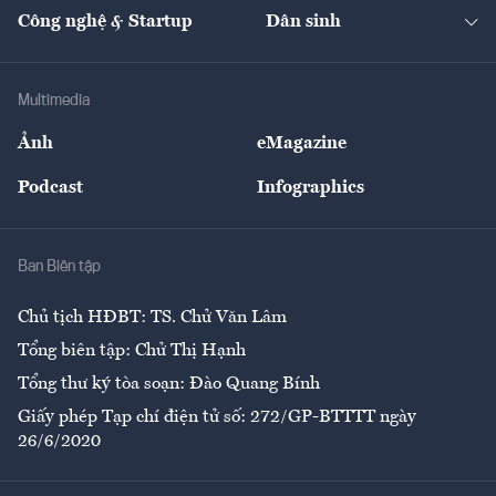
Tạp chí kinh tế Việt Nam
eMagazine
Nhà đầu tư
Du lịch
Công nghệ & Startup
Dân sinh
Tư vấn
Nông sản
Doanh nhân
Tư vấn Tiêu & Dùng
Infographics
Hạ tầng
Sức khỏe
Khung pháp lý
Doanh nghiệp
Địa phương
Thị trường
Bảo hiểm
Multimedia
Sự kiện
Nhân lực
Ảnh
eMagazine
Đẹp +
An sinh
Podcast
Infographics
Giải trí
Y tế
Nhà
Ban Biên tập
Ẩm thực
Chủ tịch HĐBT: TS. Chử Văn Lâm
Tổng biên tập: Chử Thị Hạnh
Tổng thư ký tòa soạn: Đào Quang Bính
Giấy phép Tạp chí điện tử số: 272/GP-BTTTT ngày
26/6/2020