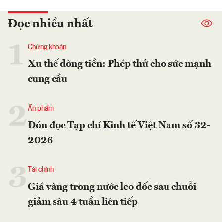
Đọc nhiều nhất
1
Chứng khoán
Xu thế dòng tiền: Phép thử cho sức mạnh
cung cầu
2
Ấn phẩm
Đón đọc Tạp chí Kinh tế Việt Nam số 32-
2026
3
Tài chính
Giá vàng trong nước leo dốc sau chuỗi
giảm sâu 4 tuần liên tiếp