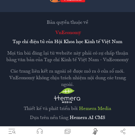
Bản quyền thuộc về
VnEconomy
Tạp chí điện tử của Hội Khoa học Kinh tế Việt Nam
Mọi tin bài đăng lại từ website này phải có sự chấp thuận
bằng văn bản của
Tạp chí Kinh tế Việt Nam - VnEconomy
Các trang liên kết ra ngoài sẽ được mở ra ở cửa sổ mới.
VnEconomy không chịu trách nhiệm nội dung các trang
ngoài.
Thiết kế và phát triển bởi
Hemera Media
Dựa trên nền tảng
Hemera AI CMS