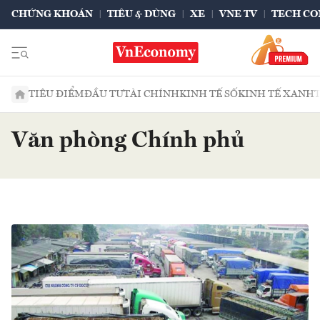
CHỨNG KHOÁN
TIÊU & DÙNG
XE
VNE TV
TECH CO
TIÊU ĐIỂM
ĐẦU TƯ
TÀI CHÍNH
KINH TẾ SỐ
KINH TẾ XANH
Văn phòng Chính phủ