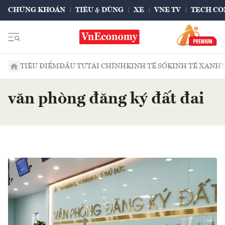
CHỨNG KHOÁN
TIÊU & DÙNG
XE
VNE TV
TECH CO
TIÊU ĐIỂM
ĐẦU TƯ
TÀI CHÍNH
KINH TẾ SỐ
KINH TẾ XANH
văn phòng đăng ký đất đai