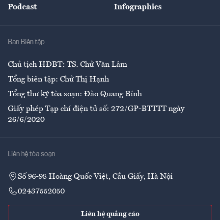
Podcast
Infographics
Giải trí
Y tế
Nhà
Ban Biên tập
Ẩm thực
Chủ tịch HĐBT: TS. Chử Văn Lâm
Tổng biên tập: Chử Thị Hạnh
Tổng thư ký tòa soạn: Đào Quang Bính
Giấy phép Tạp chí điện tử số: 272/GP-BTTTT ngày
26/6/2020
Liên hệ tòa soạn
Số 96-98 Hoàng Quốc Việt, Cầu Giấy, Hà Nội
02437552050
Liên hệ quảng cáo