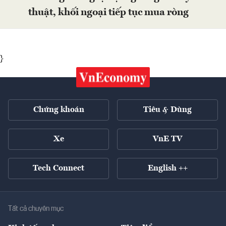
thuật, khối ngoại tiếp tục mua ròng
}
Chứng khoán
Tiêu & Dùng
Xe
VnE TV
Tech Connect
English ++
Tất cả chuyên mục