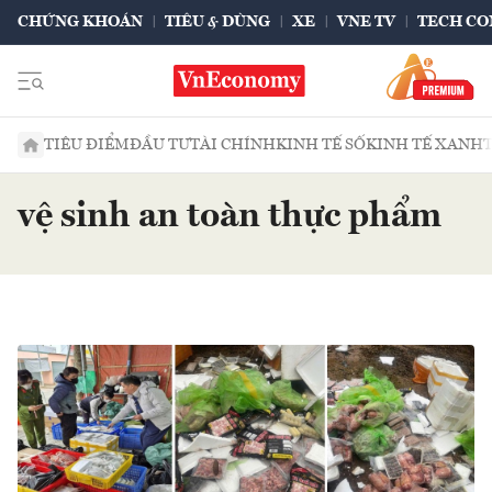
CHỨNG KHOÁN
TIÊU & DÙNG
XE
VNE TV
TECH CO
TIÊU ĐIỂM
ĐẦU TƯ
TÀI CHÍNH
KINH TẾ SỐ
KINH TẾ XANH
vệ sinh an toàn thực phẩm