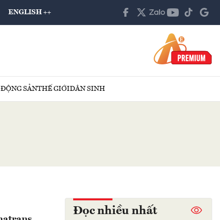
ENGLISH ++
 ĐỘNG SẢN
THẾ GIỚI
DÂN SINH
Đọc nhiều nhất
natrans