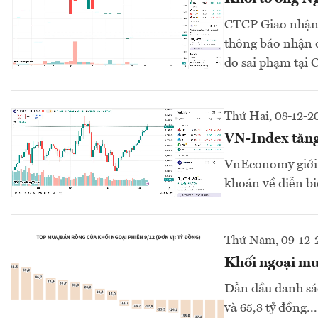
CTCP Giao nhận
thông báo nhận 
do sai phạm tại
Thứ Hai, 08-12-2
VN-Index tăng
VnEconomy giới 
khoán về diễn bi
Thứ Năm, 09-12-
Khối ngoại mu
Dẫn đầu danh sác
và 65,8 tỷ đồng...