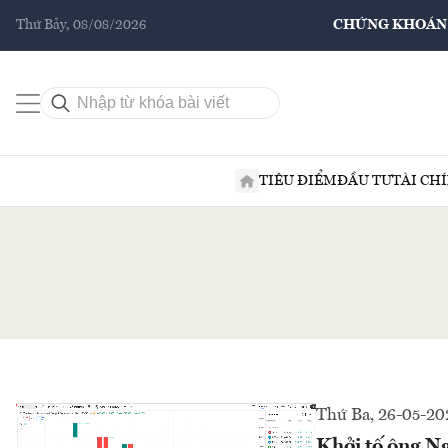
Thứ Bảy, 08/08/2026
CHỨNG KHOÁN
TIÊU ĐIỂM
ĐẦU TƯ
TÀI CH
Thứ Ba, 26-05-20
Khởi tố ông N