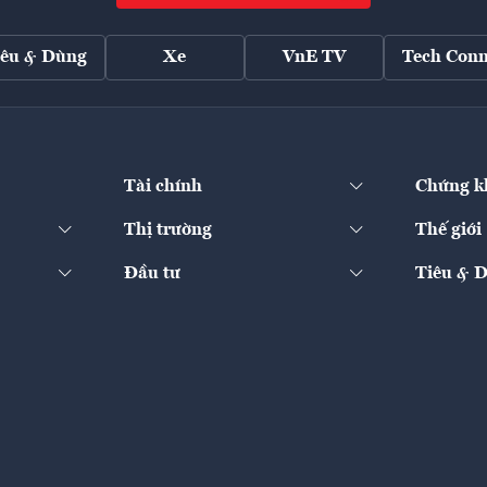
iêu & Dùng
Xe
VnE TV
Tech Conn
Tài chính
Chứng k
Thị trường
Thế giới
Đầu tư
Tiêu & 