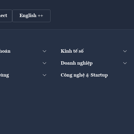
ect
English ++
hoán
Kinh tế số
Doanh nghiệp
Dùng
Công nghệ & Startup