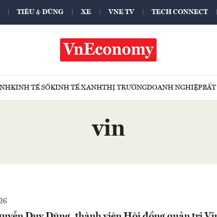
TIÊU & DÙNG
XE
VNE TV
TECH CONNECT
ÍNH
KINH TẾ SỐ
KINH TẾ XANH
THỊ TRƯỜNG
DOANH NGHIỆP
BẤT
vin
26
guyễn Duy Dũng, thành viên Hội đồng quản trị Vi