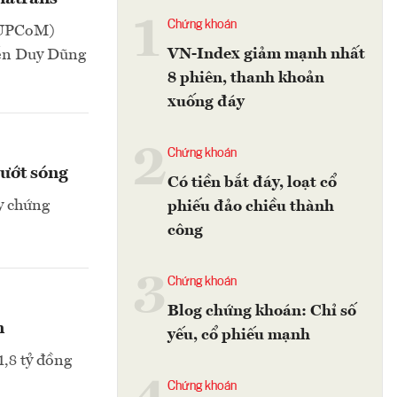
1
Chứng khoán
-UPCoM)
VN-Index giảm mạnh nhất
yễn Duy Dũng
8 phiên, thanh khoản
xuống đáy
2
Chứng khoán
lướt sóng
Có tiền bắt đáy, loạt cổ
y chứng
phiếu đảo chiều thành
công
3
Chứng khoán
Blog chứng khoán: Chỉ số
n
yếu, cổ phiếu mạnh
1,8 tỷ đồng
Chứng khoán