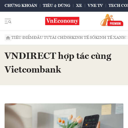
CHỨNG KHOÁN
TIÊU & DÙNG
XE
VNE TV
TECH CO
TIÊU ĐIỂM
ĐẦU TƯ
TÀI CHÍNH
KINH TẾ SỐ
KINH TẾ XANH
VNDIRECT hợp tác cùng
Vietcombank