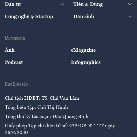
The Guide
Video
Đầu tư
Tiêu & Dùng
Quản trị số
Cafe BĐS
Thị trường
Kinh doanh
Kết nối
Tạp chí kinh tế Việt Nam
eMagazine
Nhà đầu tư
Du lịch
Công nghệ & Startup
Dân sinh
Tư vấn
Nông sản
Doanh nhân
Tư vấn Tiêu & Dùng
Infographics
Hạ tầng
Sức khỏe
Khung pháp lý
Doanh nghiệp
Địa phương
Thị trường
Bảo hiểm
Multimedia
Sự kiện
Nhân lực
Ảnh
eMagazine
Đẹp +
An sinh
Podcast
Infographics
Giải trí
Y tế
Nhà
Ban Biên tập
Ẩm thực
Chủ tịch HĐBT: TS. Chử Văn Lâm
Tổng biên tập: Chử Thị Hạnh
Tổng thư ký tòa soạn: Đào Quang Bính
Giấy phép Tạp chí điện tử số: 272/GP-BTTTT ngày
26/6/2020