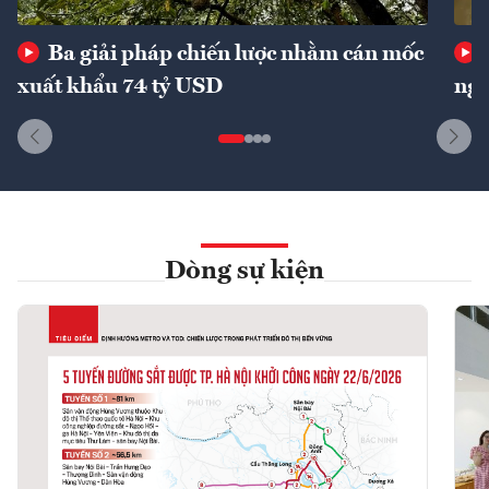
Ba giải pháp chiến lược nhằm cán mốc
xuất khẩu 74 tỷ USD
ngu
Dòng sự kiện