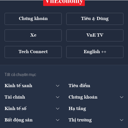
Chứng khoán
Tiêu & Dùng
Xe
VnE TV
Tech Connect
English ++
Tất cả chuyên mục
Kinh tế xanh
Tiêu điểm
Chuyển động xanh
Tài chính
Chứng khoán
Pháp lý
Ngân hàng
Doanh nghiệp niêm yết
Kinh tế số
Hạ tầng
Thương hiệu xanh
Thị trường vốn
Thị trường
Sản phẩm - Thị trường
Bất động sản
Thị trường
Diễn đàn
Thuế
Đầu tư
Tài sản số