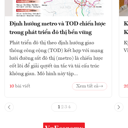
Định hướng metro và TOD chiến lược
K
trong phát triển đô thị bền vững
K
Phát triển đô thị theo định hướng giao
K
thông công cộng (TOD) kết hợp với mạng
V
lưới đường sắt đô thị (metro) là chiến lược
cốt lõi để giải quyết ùn tắc và tái cấu trúc
không gian. Mô hình này tập...
10
bài viết
Xem tất cả
2
1
2
3
4