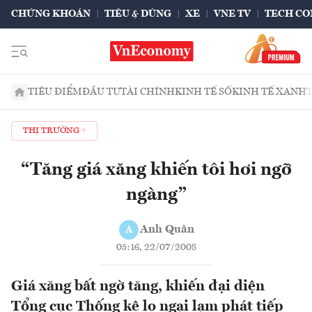
CHỨNG KHOÁN
TIÊU & DÙNG
XE
VNE TV
TECH CO
TIÊU ĐIỂM
ĐẦU TƯ
TÀI CHÍNH
KINH TẾ SỐ
KINH TẾ XANH
THỊ TRƯỜNG
“Tăng giá xăng khiến tôi hơi ngỡ
ngàng”
Anh Quân
A
05:16, 22/07/2008
Giá xăng bất ngờ tăng, khiến đại diện
Tổng cục Thống kê lo ngại lạm phát tiếp