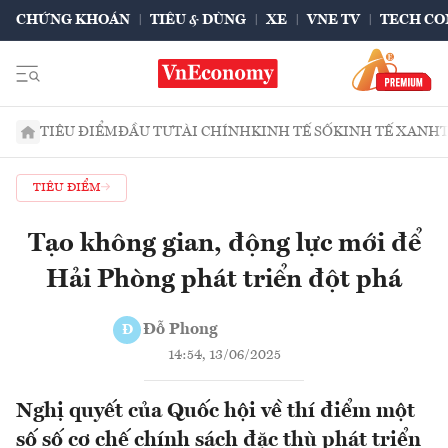
CHỨNG KHOÁN
TIÊU & DÙNG
XE
VNE TV
TECH CO
TIÊU ĐIỂM
ĐẦU TƯ
TÀI CHÍNH
KINH TẾ SỐ
KINH TẾ XANH
TIÊU ĐIỂM
Tạo không gian, động lực mới để
Hải Phòng phát triển đột phá
Đỗ Phong
Đ
14:54, 13/06/2025
Nghị quyết của Quốc hội về thí điểm một
số số cơ chế chính sách đặc thù phát triển