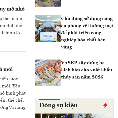
quy mô nhỏ
p tác mang
Chủ động sử dụng công
g modul nhỏ
cụ phòng vệ thương mại
nh hình lộ
để phát triển công
nghiệp hóa chất bền
vững
VASEP xây dựng ba
nh mới
kịch bản cho xuất khẩu
thủy sản năm 2026
hiến lược
n mới. Yêu
 mô hình phát
ển, thể chế,
Dòng sự kiện
rường và năng