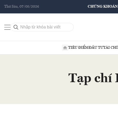
Thứ Sáu, 07/08/2026
CHỨNG KHOÁN
TIÊU ĐIỂM
ĐẦU TƯ
TÀI CH
Tạp chí