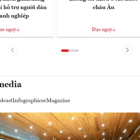
í hỗ trợ người dân
châu Âu
oanh nghiệp
ọc ngay
Đọc ngay
media
dcast
Infographics
eMagazine