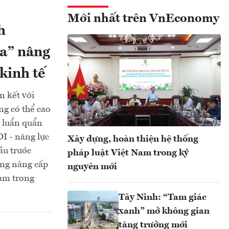
Mới nhất trên VnEconomy
h
óa” nâng
kinh tế
 kết với
ng có thể cao
 luẩn quẩn
I - năng lực
Xây dựng, hoàn thiện hệ thống
cầu trước
pháp luật Việt Nam trong kỷ
ăng nâng cấp
nguyên mới
Nam trong
Tây Ninh: “Tam giác
xanh” mở không gian
tăng trưởng mới