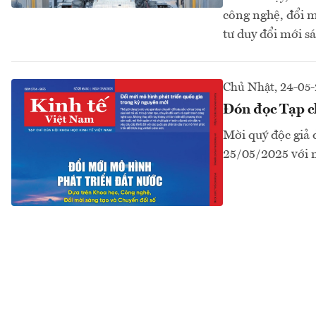
công nghệ, đổi m
tư duy đổi mới sá
Chủ Nhật, 24-05
Đón đọc Tạp c
Mời quý độc giả 
25/05/2025 với 