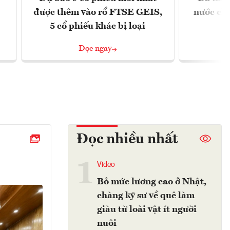
được thêm vào rổ FTSE GEIS,
nước chỉ
5 cổ phiếu khác bị loại
Đọc ngay
Đọc nhiều nhất
1
Video
Bỏ mức lương cao ở Nhật,
chàng kỹ sư về quê làm
giàu từ loài vật ít người
nuôi