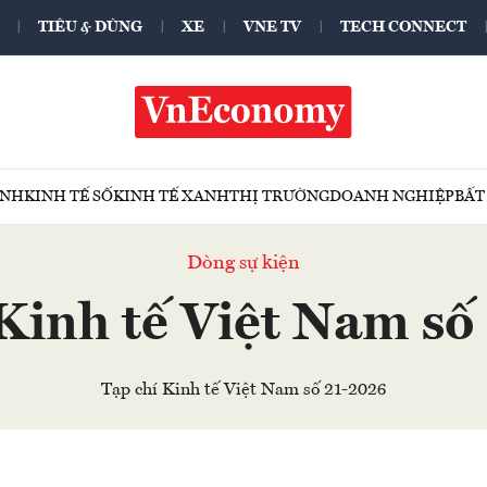
TIÊU & DÙNG
XE
VNE TV
TECH CONNECT
ÍNH
KINH TẾ SỐ
KINH TẾ XANH
THỊ TRƯỜNG
DOANH NGHIỆP
BẤT
Dòng sự kiện
 Kinh tế Việt Nam số
Tạp chí Kinh tế Việt Nam số 21-2026