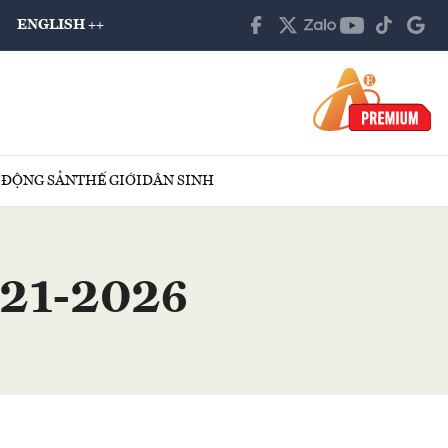
ENGLISH ++
 ĐỘNG SẢN
THẾ GIỚI
DÂN SINH
 21-2026