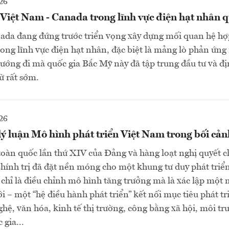
26
 Việt Nam - Canada trong lĩnh vực điện hạt nhân 
ada đang đứng trước triển vọng xây dựng mối quan hệ hợ
 trong lĩnh vực điện hạt nhân, đặc biệt là mảng lò phản ứn
ng đi mà quốc gia Bắc Mỹ này đã tập trung đầu tư và đị
từ rất sớm.
26
ý luận Mô hình phát triển Việt Nam trong bối cả
 toàn quốc lần thứ XIV của Đảng và hàng loạt nghị quyết c
hính trị đã đặt nền móng cho một khung tư duy phát triể
 chỉ là điều chỉnh mô hình tăng trưởng mà là xác lập một
i – một “hệ điều hành phát triển” kết nối mục tiêu phát tri
hệ, văn hóa, kinh tế thị trường, công bằng xã hội, môi t
 gia...