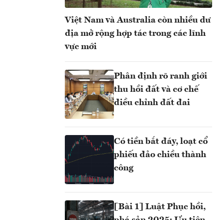
Việt Nam và Australia còn nhiều dư
địa mở rộng hợp tác trong các lĩnh
vực mới
Phân định rõ ranh giới
thu hồi đất và cơ chế
điều chỉnh đất đai
Có tiền bắt đáy, loạt cổ
phiếu đảo chiều thành
công
[Bài 1] Luật Phục hồi,
phá sản 2025: Ưu tiên