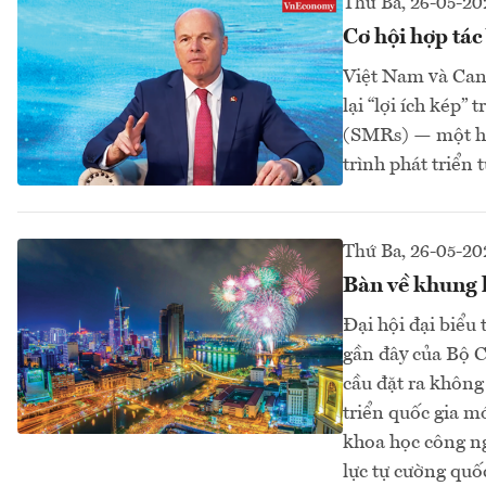
Thứ Ba, 26-05-20
Cơ hội hợp tác
Việt Nam và Can
lại “lợi ích kép”
(SMRs) — một hướ
trình phát triển 
Thứ Ba, 26-05-20
Bàn về khung l
Đại hội đại biểu
gần đây của Bộ C
cầu đặt ra không
triển quốc gia mớ
khoa học công ng
lực tự cường quốc