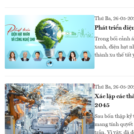
Thứ Ba, 26-05-20
Phát triển đi
Trong bối cảnh á
xanh, điện hạt n
thành xu thế tất 
Thứ Ba, 26-05-20
Xác lập các th
2045
Sau bốn thập kỷ 
mang tính quyết 
trần. Vì vậy, đã