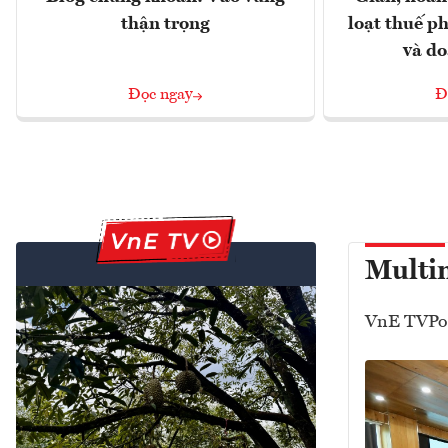
thận trọng
loạt thuế ph
và d
Đọc ngay
Đ
Multi
VnE TV
Po