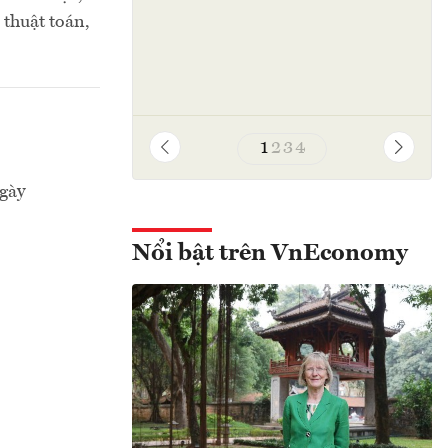
 thuật toán,
1
2
3
4
ngày
Nổi bật trên VnEconomy