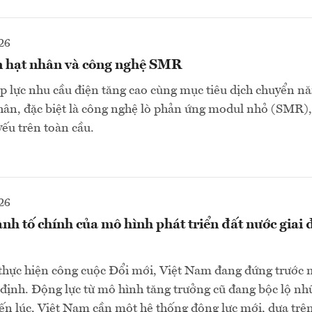
26
ện hạt nhân và công nghệ SMR
p lực nhu cầu điện tăng cao cùng mục tiêu dịch chuyển n
hân, đặc biệt là công nghệ lò phản ứng modul nhỏ (SMR),
yếu trên toàn cầu.
26
ành tố chính của mô hình phát triển đất nước giai
thực hiện công cuộc Đổi mới, Việt Nam đang đứng trước m
định. Động lực từ mô hình tăng trưởng cũ đang bộc lộ nh
 đến lúc, Việt Nam cần một hệ thống động lực mới, dựa trê