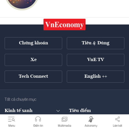
Chứng khoán
Tiêu & Dùng
Xe
VnE TV
Tech Connect
English ++
Tất cả chuyên mục
Kinh tế xanh
Tiêu điểm
Chuyển động xanh
Tài chính
Chứng khoán
Menu
Điểm tin
Multimedia
Askonomy
Liên kết
Pháp lý