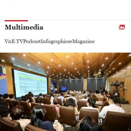
Multimedia
VnE TV
Podcast
Infographics
eMagazine