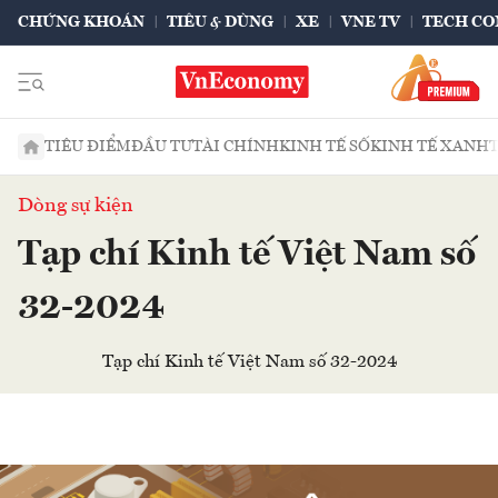
CHỨNG KHOÁN
TIÊU & DÙNG
XE
VNE TV
TECH CO
TIÊU ĐIỂM
ĐẦU TƯ
TÀI CHÍNH
KINH TẾ SỐ
KINH TẾ XANH
Dòng sự kiện
Tạp chí Kinh tế Việt Nam số
32-2024
Tạp chí Kinh tế Việt Nam số 32-2024