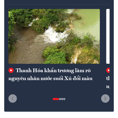
Thanh Hóa khẩn trương làm rõ
Gi
nguyên nhân nước suối Xú đổi màu
thuế
nghi