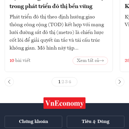
trong phát triển đô thị bền vững
K
Phát triển đô thị theo định hướng giao
K
thông công cộng (TOD) kết hợp với mạng
V
lưới đường sắt đô thị (metro) là chiến lược
cốt lõi để giải quyết ùn tắc và tái cấu trúc
không gian. Mô hình này tập...
10
bài viết
Xem tất cả
2
1
2
3
4
Chứng khoán
Tiêu & Dùng