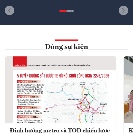
Dòng sự kiện
Định hướng metro và TOD chiến lược
K