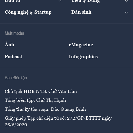
Đầu tư
Tiêu & Dùng
Quản trị số
Cafe BĐS
Thị trường
Kinh doanh
Kết nối
Tạp chí kinh tế Việt Nam
eMagazine
Nhà đầu tư
Du lịch
Công nghệ & Startup
Dân sinh
Tư vấn
Nông sản
Doanh nhân
Tư vấn Tiêu & Dùng
Infographics
Hạ tầng
Sức khỏe
Khung pháp lý
Doanh nghiệp
Địa phương
Thị trường
Bảo hiểm
Multimedia
Sự kiện
Nhân lực
Ảnh
eMagazine
Đẹp +
An sinh
Podcast
Infographics
Giải trí
Y tế
Nhà
Ban Biên tập
Ẩm thực
Chủ tịch HĐBT: TS. Chử Văn Lâm
Tổng biên tập: Chử Thị Hạnh
Tổng thư ký tòa soạn: Đào Quang Bính
Giấy phép Tạp chí điện tử số: 272/GP-BTTTT ngày
26/6/2020