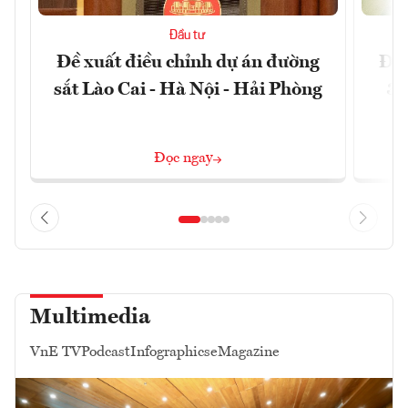
Đầu tư
Đề xuất điều chỉnh dự án đường
Đồn
sắt Lào Cai - Hà Nội - Hải Phòng
3 
Đọc ngay
Multimedia
VnE TV
Podcast
Infographics
eMagazine