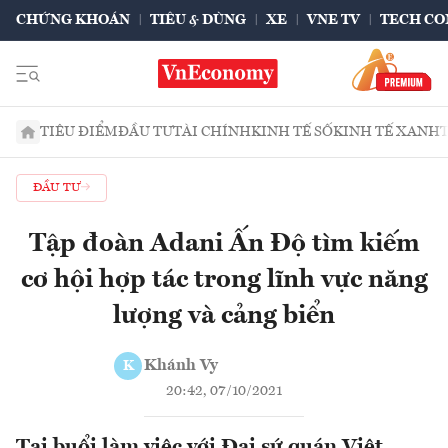
CHỨNG KHOÁN
TIÊU & DÙNG
XE
VNE TV
TECH CO
TIÊU ĐIỂM
ĐẦU TƯ
TÀI CHÍNH
KINH TẾ SỐ
KINH TẾ XANH
ĐẦU TƯ
Tập đoàn Adani Ấn Độ tìm kiếm
cơ hội hợp tác trong lĩnh vực năng
lượng và cảng biển
Khánh Vy
K
20:42, 07/10/2021
Tại buổi làm việc với Đại sứ quán Việt