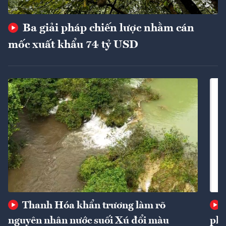
Ba giải pháp chiến lược nhằm cán
mốc xuất khẩu 74 tỷ USD
Thanh Hóa khẩn trương làm rõ
nguyên nhân nước suối Xú đổi màu
phí