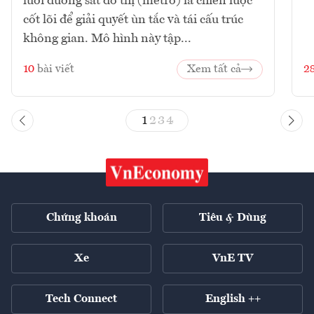
lưới đường sắt đô thị (metro) là chiến lược
cốt lõi để giải quyết ùn tắc và tái cấu trúc
không gian. Mô hình này tập...
10
bài viết
Xem tất cả
2
1
2
3
4
Chứng khoán
Tiêu & Dùng
Xe
VnE TV
Tech Connect
English ++