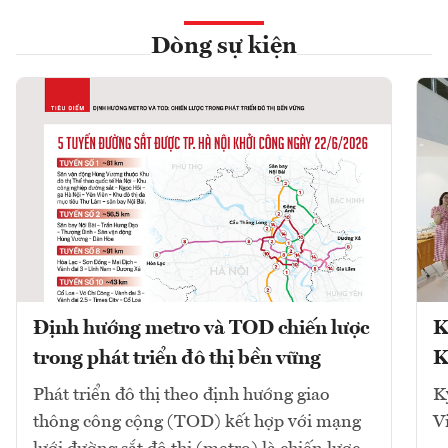
Dòng sự kiện
Định hướng metro và TOD chiến lược
K
trong phát triển đô thị bền vững
K
Phát triển đô thị theo định hướng giao
K
thông công cộng (TOD) kết hợp với mạng
V