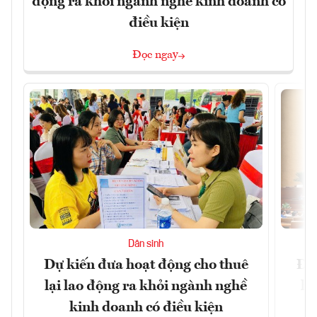
động ra khỏi ngành nghề kinh doanh có
điều kiện
Đọc ngay
Dân sinh
Dự kiến đưa hoạt động cho thuê
Đề 
lại lao động ra khỏi ngành nghề
hà
kinh doanh có điều kiện
n