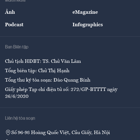
Multimedia
Sự kiện
Nhân lực
Ảnh
eMagazine
Đẹp +
An sinh
Podcast
Infographics
Giải trí
Y tế
Nhà
Ban Biên tập
Ẩm thực
Chủ tịch HĐBT: TS. Chử Văn Lâm
Tổng biên tập: Chử Thị Hạnh
Tổng thư ký tòa soạn: Đào Quang Bính
Giấy phép Tạp chí điện tử số: 272/GP-BTTTT ngày
26/6/2020
Liên hệ tòa soạn
Số 96-98 Hoàng Quốc Việt, Cầu Giấy, Hà Nội