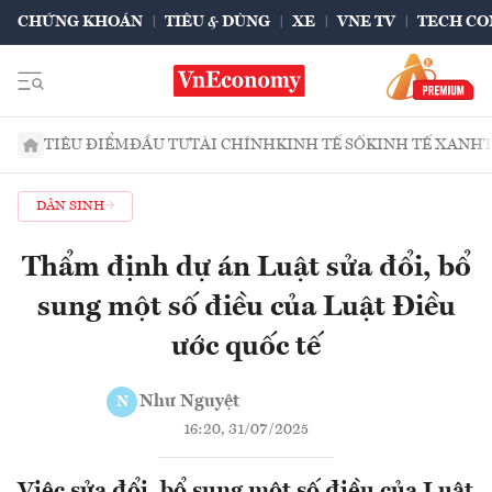
CHỨNG KHOÁN
TIÊU & DÙNG
XE
VNE TV
TECH CO
TIÊU ĐIỂM
ĐẦU TƯ
TÀI CHÍNH
KINH TẾ SỐ
KINH TẾ XANH
DÂN SINH
Thẩm định dự án Luật sửa đổi, bổ
sung một số điều của Luật Điều
ước quốc tế
Như Nguyệt
N
16:20, 31/07/2025
Việc sửa đổi, bổ sung một số điều của Luật