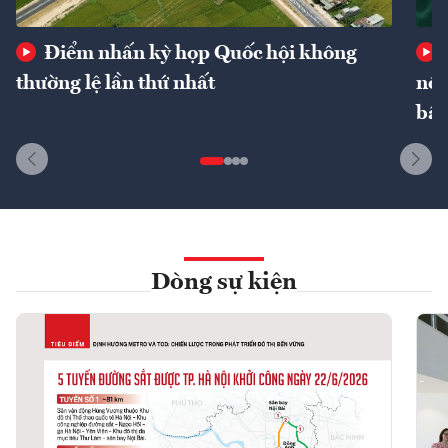
Điểm nhấn kỳ họp Quốc hội không
thường lệ lần thứ nhất
nôn
bất
Dòng sự kiện