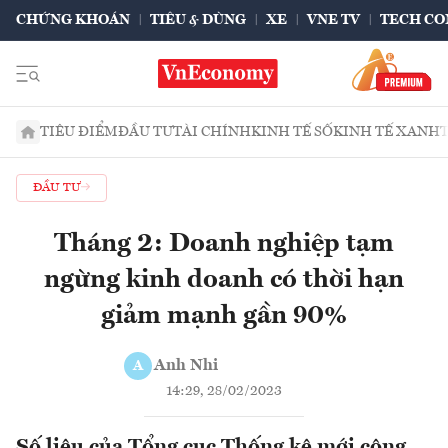
CHỨNG KHOÁN
TIÊU & DÙNG
XE
VNE TV
TECH CO
TIÊU ĐIỂM
ĐẦU TƯ
TÀI CHÍNH
KINH TẾ SỐ
KINH TẾ XANH
ĐẦU TƯ
Tháng 2: Doanh nghiệp tạm
ngừng kinh doanh có thời hạn
giảm mạnh gần 90%
Anh Nhi
A
14:29, 28/02/2023
Số liệu của Tổng cục Thống kê mới công