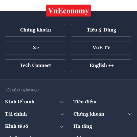
Chứng khoán
Tiêu & Dùng
Xe
VnE TV
Tech Connect
English ++
Tất cả chuyên mục
Kinh tế xanh
Tiêu điểm
Chuyển động xanh
Tài chính
Chứng khoán
Pháp lý
Ngân hàng
Doanh nghiệp niêm yết
Kinh tế số
Hạ tầng
Thương hiệu xanh
Thị trường vốn
Thị trường
Sản phẩm - Thị trường