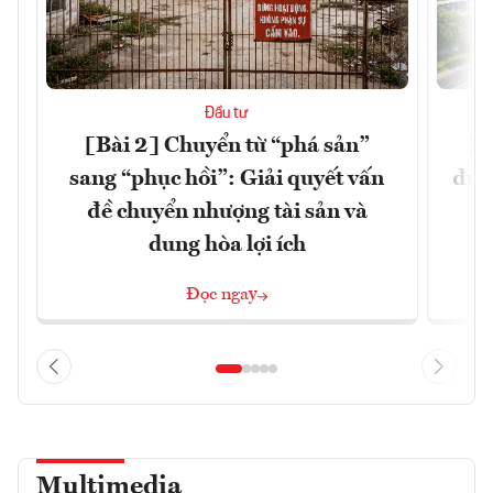
Đầu tư
[Bài 2] Chuyển từ “phá sản”
Đề
sang “phục hồi”: Giải quyết vấn
đườ
đề chuyển nhượng tài sản và
dung hòa lợi ích
Đọc ngay
Multimedia