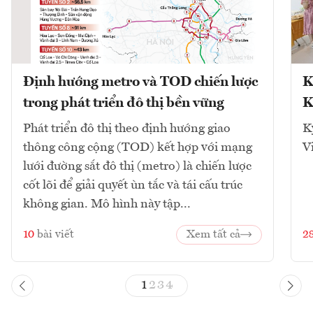
Định hướng metro và TOD chiến lược
K
trong phát triển đô thị bền vững
K
Phát triển đô thị theo định hướng giao
K
thông công cộng (TOD) kết hợp với mạng
V
lưới đường sắt đô thị (metro) là chiến lược
cốt lõi để giải quyết ùn tắc và tái cấu trúc
không gian. Mô hình này tập...
10
bài viết
Xem tất cả
2
1
2
3
4