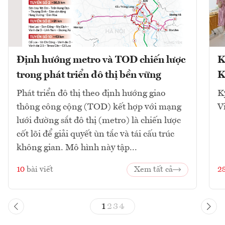
Định hướng metro và TOD chiến lược
K
trong phát triển đô thị bền vững
K
Phát triển đô thị theo định hướng giao
K
thông công cộng (TOD) kết hợp với mạng
V
lưới đường sắt đô thị (metro) là chiến lược
cốt lõi để giải quyết ùn tắc và tái cấu trúc
không gian. Mô hình này tập...
10
bài viết
Xem tất cả
2
1
2
3
4