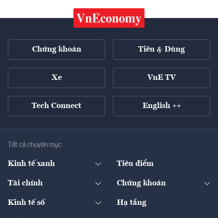
Chứng khoán
Tiêu & Dùng
Xe
VnE TV
Tech Connect
English ++
Tất cả chuyên mục
Kinh tế xanh
Tiêu điểm
Chuyển động xanh
Tài chính
Chứng khoán
Pháp lý
Ngân hàng
Doanh nghiệp niêm yết
Kinh tế số
Hạ tầng
Thương hiệu xanh
Thị trường vốn
Thị trường
Sản phẩm - Thị trường