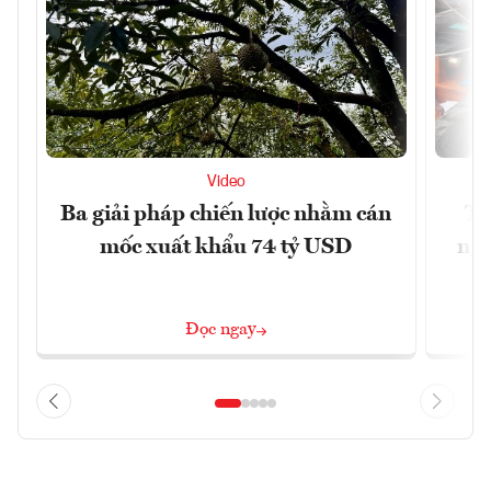
Video
Ba giải pháp chiến lược nhằm cán
Th
mốc xuất khẩu 74 tỷ USD
ngh
Đọc ngay