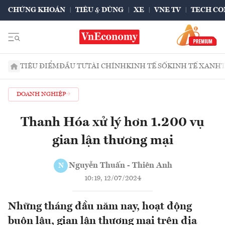
CHỨNG KHOÁN
TIÊU & DÙNG
XE
VNE TV
TECH CO
TIÊU ĐIỂM
ĐẦU TƯ
TÀI CHÍNH
KINH TẾ SỐ
KINH TẾ XANH
DOANH NGHIỆP
Thanh Hóa xử lý hơn 1.200 vụ
gian lận thương mại
Nguyễn Thuấn - Thiên Anh
N
10:19, 12/07/2024
Những tháng đầu năm nay, hoạt động
buôn lậu, gian lận thương mại trên địa