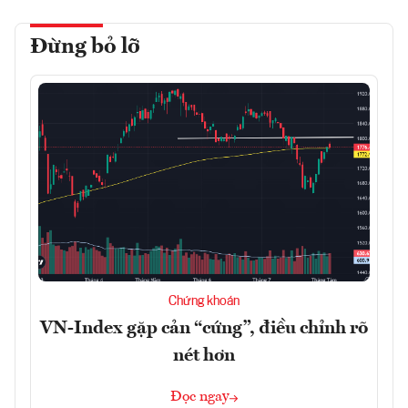
Đừng bỏ lỡ
Chứng khoán
VN-Index gặp cản “cứng”, điều chỉnh rõ
nét hơn
Đọc ngay