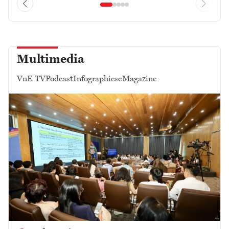
Multimedia
VnE TV
Podcast
Infographics
eMagazine