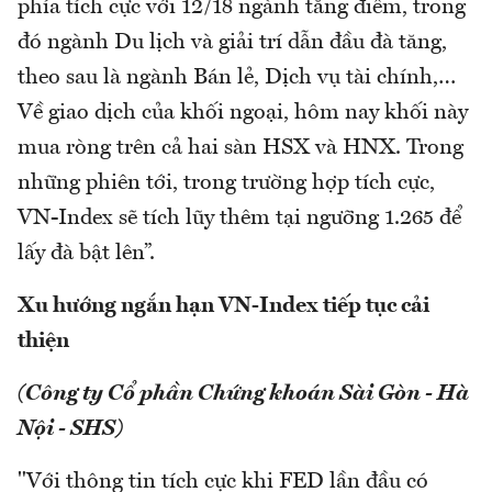
phía tích cực với 12/18 ngành tăng điểm, trong
đó ngành Du lịch và giải trí dẫn đầu đà tăng,
theo sau là ngành Bán lẻ, Dịch vụ tài chính,…
Về giao dịch của khối ngoại, hôm nay khối này
mua ròng trên cả hai sàn HSX và HNX. Trong
những phiên tới, trong trường hợp tích cực,
VN-Index sẽ tích lũy thêm tại ngưỡng 1.265 để
lấy đà bật lên”.
Xu hướng ngắn hạn VN-Index tiếp tục cải
thiện
(Công ty Cổ phần Chứng khoán Sài Gòn - Hà
Nội - SHS)
"Với thông tin tích cực khi FED lần đầu có