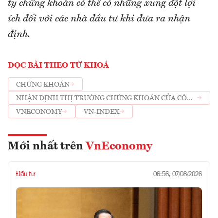
ty chứng khoán có thể có những xung đột lợi
ích đối với các nhà đầu tư khi đưa ra nhận
định.
ĐỌC BÀI THEO TỪ KHOÁ
CHỨNG KHOÁN
NHẬN ĐỊNH THỊ TRƯỜNG CHỨNG KHOÁN CỦA CÔNG
TY CHỨNG KHOÁN
VNECONOMY
VN-INDEX
Mới nhất trên
VnEconomy
Đầu tư
06:56, 07/08/2026