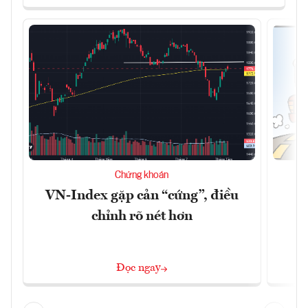
Chứng khoán
VN-Index gặp cản “cứng”, điều
B
chỉnh rõ nét hơn
Đọc ngay