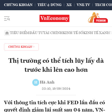
CHỨNG KHOÁN
TIÊU & DÙNG
XE
VNE TV
TECH CO
TIÊU ĐIỂM
ĐẦU TƯ
TÀI CHÍNH
KINH TẾ SỐ
KINH TẾ XANH
CHỨNG KHOÁN
Thị trường có thể tích lũy lấy đà
trước khi lên cao hơn
Hà Anh
H
23:10, 19/09/2024
Với thông tin tích cực khi FED lần đầu có
quyết định giảm lãi suất sau 04 năm, VN-