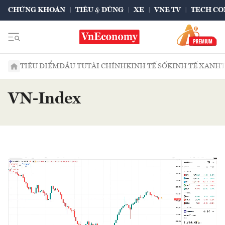
CHỨNG KHOÁN
TIÊU & DÙNG
XE
VNE TV
TECH CO
TIÊU ĐIỂM
ĐẦU TƯ
TÀI CHÍNH
KINH TẾ SỐ
KINH TẾ XANH
VN-Index