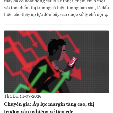
thấy đã có hoạt động cắt lỗ kỹ thuật, thậm chí ở một
vài thời điểm thị trường có hiện tượng bán sàn, là dấu
hiệu cho thấy áp lực đòn bẩy cao được xử lý chủ động.
Thứ Ba, 14-07-2026
Chuyên gia: Áp lực margin tăng cao, thị
trường vẫn nghiêng về tiêu cực