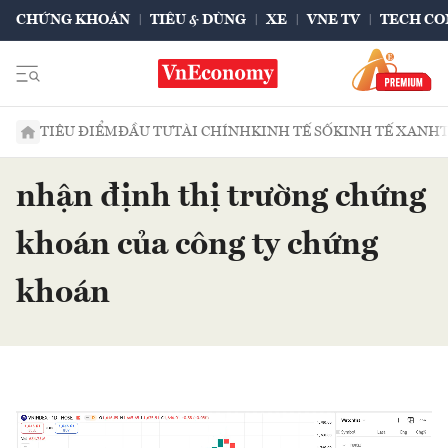
CHỨNG KHOÁN
TIÊU & DÙNG
XE
VNE TV
TECH CO
TIÊU ĐIỂM
ĐẦU TƯ
TÀI CHÍNH
KINH TẾ SỐ
KINH TẾ XANH
nhận định thị trường chứng
khoán của công ty chứng
khoán