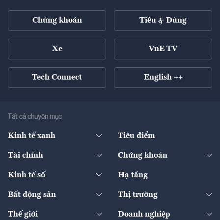
Chứng khoán
Tiêu & Dùng
Xe
VnE TV
Tech Connect
English ++
Tất cả chuyên mục
Kinh tế xanh
Tiêu điểm
Chuyển động xanh
Tài chính
Chứng khoán
Pháp lý
Ngân hàng
Doanh nghiệp niêm yết
Kinh tế số
Hạ tầng
Thương hiệu xanh
Thị trường vốn
Thị trường
Sản phẩm - Thị trường
Bất động sản
Thị trường
Diễn đàn
Thuế
Đầu tư
Tài sản số
Chính sách
Xuất nhập khẩu
Thế giới
Doanh nghiệp
Bảo hiểm
Quốc tế