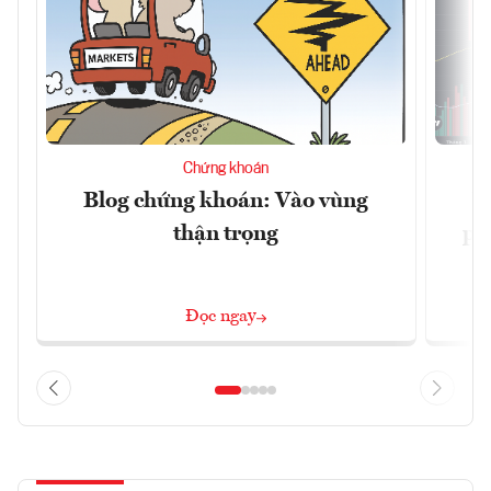
Chứng khoán
Blog chứng khoán: Vào vùng
V
thận trọng
ph
Đọc ngay