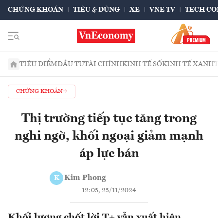
CHỨNG KHOÁN
TIÊU & DÙNG
XE
VNE TV
TECH CO
TIÊU ĐIỂM
ĐẦU TƯ
TÀI CHÍNH
KINH TẾ SỐ
KINH TẾ XANH
CHỨNG KHOÁN
Thị trường tiếp tục tăng trong
nghi ngờ, khối ngoại giảm mạnh
áp lực bán
Kim Phong
K
12:05, 25/11/2024
Khối lượng chốt lời T+ vẫn xuất hiện