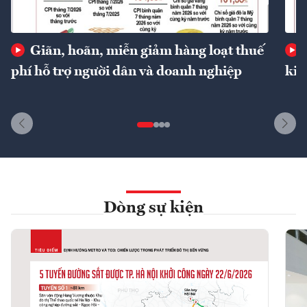
Giãn, hoãn, miễn giảm hàng loạt thuế
phí hỗ trợ người dân và doanh nghiệp
kin
Dòng sự kiện