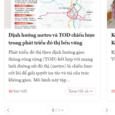
Định hướng metro và TOD chiến lược
K
trong phát triển đô thị bền vững
K
Phát triển đô thị theo định hướng giao
K
thông công cộng (TOD) kết hợp với mạng
V
lưới đường sắt đô thị (metro) là chiến lược
cốt lõi để giải quyết ùn tắc và tái cấu trúc
không gian. Mô hình này tập...
10
bài viết
Xem tất cả
2
1
2
3
4