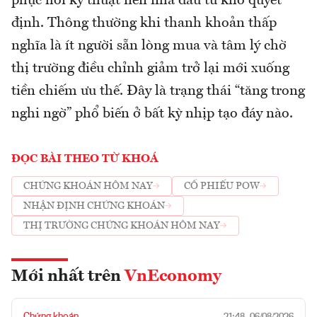
phục hồi kỹ thuật nên nhà đầu tư khó quyết
định. Thông thường khi thanh khoản thấp
nghĩa là ít người sẵn lòng mua và tâm lý chờ
thị trường điều chỉnh giảm trở lại mới xuống
tiền chiếm ưu thế. Đây là trạng thái “tăng trong
nghi ngờ” phổ biến ở bất kỳ nhịp tạo đáy nào.
ĐỌC BÀI THEO TỪ KHOÁ
CHỨNG KHOÁN HÔM NAY
CỔ PHIẾU POW
NHẬN ĐỊNH CHỨNG KHOÁN
THỊ TRƯỜNG CHỨNG KHOÁN HÔM NAY
Mới nhất trên
VnEconomy
Chứng khoán