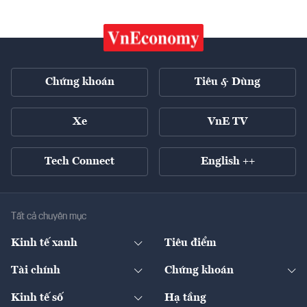
Chứng khoán
Tiêu & Dùng
Xe
VnE TV
Tech Connect
English ++
Tất cả chuyên mục
Kinh tế xanh
Tiêu điểm
Chuyển động xanh
Tài chính
Chứng khoán
Pháp lý
Ngân hàng
Doanh nghiệp niêm yết
Kinh tế số
Hạ tầng