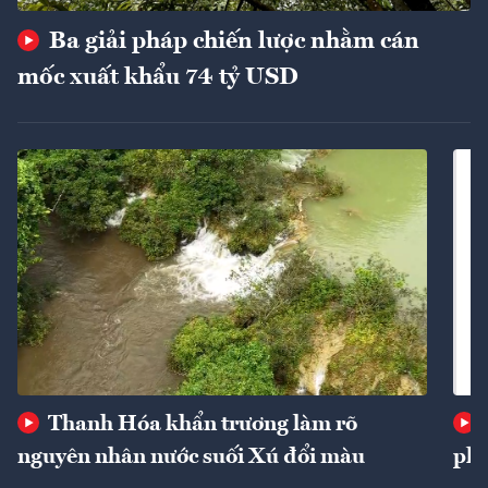
Ba giải pháp chiến lược nhằm cán
mốc xuất khẩu 74 tỷ USD
Thanh Hóa khẩn trương làm rõ
nguyên nhân nước suối Xú đổi màu
phí