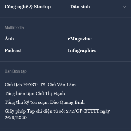
Kinh doanh
Kết nối
Tạp chí kinh tế Việt Nam
eMagazine
Nhà đầu tư
Du lịch
Công nghệ & Startup
Dân sinh
Tư vấn
Nông sản
Doanh nhân
Tư vấn Tiêu & Dùng
Infographics
Hạ tầng
Sức khỏe
Khung pháp lý
Doanh nghiệp
Địa phương
Thị trường
Bảo hiểm
Multimedia
Sự kiện
Nhân lực
Ảnh
eMagazine
Đẹp +
An sinh
Podcast
Infographics
Giải trí
Y tế
Nhà
Ban Biên tập
Ẩm thực
Chủ tịch HĐBT: TS. Chử Văn Lâm
Tổng biên tập: Chử Thị Hạnh
Tổng thư ký tòa soạn: Đào Quang Bính
Giấy phép Tạp chí điện tử số: 272/GP-BTTTT ngày
26/6/2020