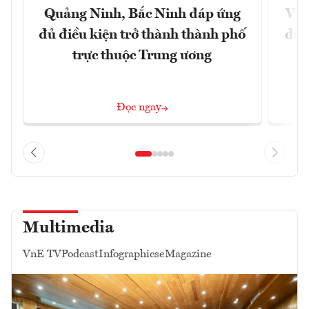
Quảng Ninh, Bắc Ninh đáp ứng
Việ
đủ điều kiện trở thành thành phố
dư 
trực thuộc Trung ương
Đọc ngay
Multimedia
VnE TV
Podcast
Infographics
eMagazine