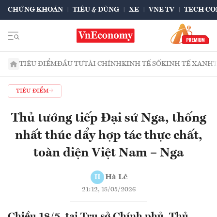
CHỨNG KHOÁN
TIÊU & DÙNG
XE
VNE TV
TECH CO
TIÊU ĐIỂM
ĐẦU TƯ
TÀI CHÍNH
KINH TẾ SỐ
KINH TẾ XANH
TIÊU ĐIỂM
Thủ tướng tiếp Đại sứ Nga, thống
nhất thúc đẩy hợp tác thực chất,
toàn diện Việt Nam – Nga
Hà Lê
H
21:12, 18/05/2026
Chiều 18/5, tại Trụ sở Chính phủ, Thủ