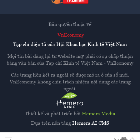
Bản quyền thuộc về
VnEconomy
Tạp chí điện tử của Hội Khoa học Kinh tế Việt Nam
Mọi tin bài đăng lại từ website này phải có sự chấp thuận
bằng văn bản của
Tạp chí Kinh tế Việt Nam - VnEconomy
Các trang liên kết ra ngoài sẽ được mở ra ở cửa sổ mới.
VnEconomy không chịu trách nhiệm nội dung các trang
ngoài.
Thiết kế và phát triển bởi
Hemera Media
Dựa trên nền tảng
Hemera AI CMS