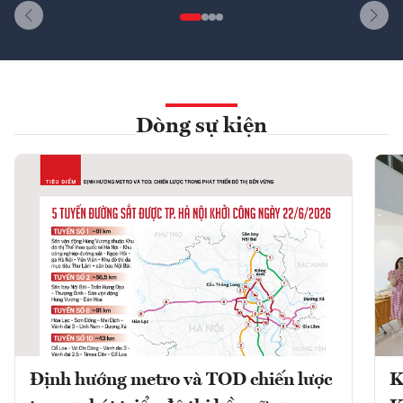
Dòng sự kiện
Định hướng metro và TOD chiến lược
K