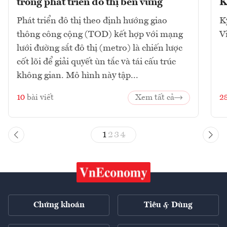
trong phát triển đô thị bền vững
K
Phát triển đô thị theo định hướng giao
K
thông công cộng (TOD) kết hợp với mạng
V
lưới đường sắt đô thị (metro) là chiến lược
cốt lõi để giải quyết ùn tắc và tái cấu trúc
không gian. Mô hình này tập...
10
bài viết
Xem tất cả
2
1
2
3
4
Chứng khoán
Tiêu & Dùng