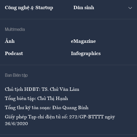
Kinh doanh
Kết nối
Tạp chí kinh tế Việt Nam
eMagazine
Nhà đầu tư
Du lịch
Công nghệ & Startup
Dân sinh
Tư vấn
Nông sản
Doanh nhân
Tư vấn Tiêu & Dùng
Infographics
Hạ tầng
Sức khỏe
Khung pháp lý
Doanh nghiệp
Địa phương
Thị trường
Bảo hiểm
Multimedia
Sự kiện
Nhân lực
Ảnh
eMagazine
Đẹp +
An sinh
Podcast
Infographics
Giải trí
Y tế
Nhà
Ban Biên tập
Ẩm thực
Chủ tịch HĐBT: TS. Chử Văn Lâm
Tổng biên tập: Chử Thị Hạnh
Tổng thư ký tòa soạn: Đào Quang Bính
Giấy phép Tạp chí điện tử số: 272/GP-BTTTT ngày
26/6/2020