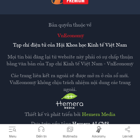
Bản quyền thuộc về
VnEconomy
Tạp chí điện tử của Hội Khoa học Kinh tế Việt Nam
Mọi tin bài đăng lại từ website này phải có sự chấp thuận
bằng văn bản của
Tạp chí Kinh tế Việt Nam - VnEconomy
Các trang liên kết ra ngoài sẽ được mở ra ở cửa sổ mới.
VnEconomy không chịu trách nhiệm nội dung các trang
ngoài.
Thiết kế và phát triển bởi
Hemera Media
Dựa trên nền tảng
Hemera AI CMS
Menu
Điểm tin
Multimedia
Askonomy
Liên kết