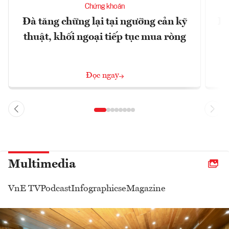
Chứng khoán
Đà tăng chững lại tại ngưỡng cản kỹ
Bl
thuật, khối ngoại tiếp tục mua ròng
Đọc ngay
Multimedia
VnE TV
Podcast
Infographics
eMagazine