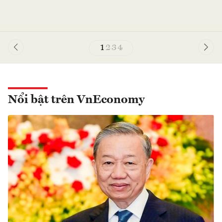
1
2
3
4
Nổi bật trên VnEconomy