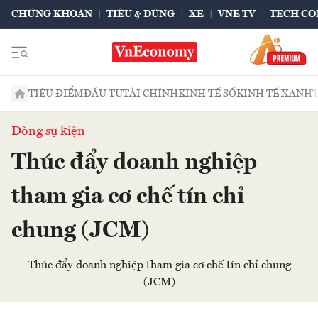
CHỨNG KHOÁN
TIÊU & DÙNG
XE
VNE TV
TECH CO
TIÊU ĐIỂM
ĐẦU TƯ
TÀI CHÍNH
KINH TẾ SỐ
KINH TẾ XANH
Dòng sự kiện
Thúc đẩy doanh nghiệp
tham gia cơ chế tín chỉ
chung (JCM)
Thúc đẩy doanh nghiệp tham gia cơ chế tín chỉ chung
(JCM)