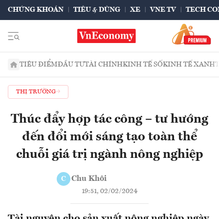
CHỨNG KHOÁN
TIÊU & DÙNG
XE
VNE TV
TECH CO
TIÊU ĐIỂM
ĐẦU TƯ
TÀI CHÍNH
KINH TẾ SỐ
KINH TẾ XANH
THỊ TRƯỜNG
Thúc đẩy hợp tác công – tư hướng
đến đổi mới sáng tạo toàn thể
chuỗi giá trị ngành nông nghiệp
Chu Khôi
C
19:51, 02/02/2024
Tài nguyên cho sản xuất nông nghiệp ngày