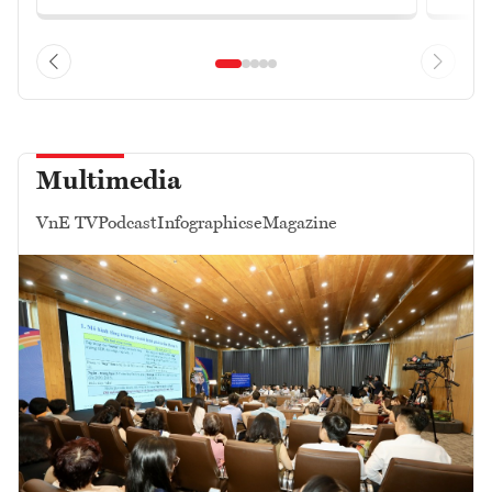
Multimedia
VnE TV
Podcast
Infographics
eMagazine