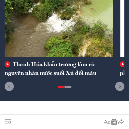
Thanh Hóa khẩn trương làm rõ
nguyên nhân nước suối Xú đổi màu
phí
Dòng sự kiện