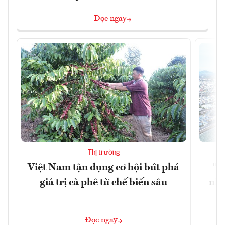
Đọc ngay
Thị trường
Việt Nam tận dụng cơ hội bứt phá
"H
giá trị cà phê từ chế biến sâu
nhì
Đọc ngay