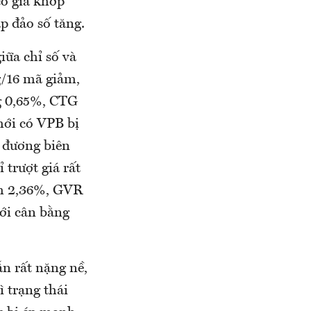
có giá khớp
áp đảo số tăng.
ữa chỉ số và
g/16 mã giảm,
g 0,65%, CTG
ới có VPB bị
g đương biên
trượt giá rất
ảm 2,36%, GVR
ới cân bằng
n rất nặng nề,
ì trạng thái