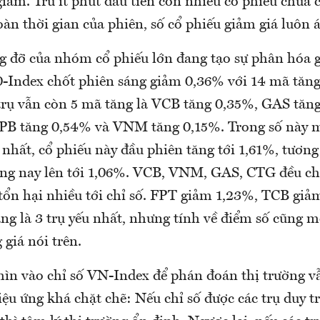
iảm. Trừ ít phút đầu tiên còn nhiều cổ phiếu chưa 
toàn thời gian của phiên, số cổ phiếu giảm giá luôn 
 đỡ của nhóm cổ phiếu lớn đang tạo sự phân hóa gi
-Index chốt phiên sáng giảm 0,36% với 14 mã tăn
ụ vẫn còn 5 mã tăng là VCB tăng 0,35%, GAS tăn
PB tăng 0,54% và VNM tăng 0,15%. Trong số này m
 nhất, cổ phiếu này đầu phiên tăng tới 1,61%, tươn
áng nay lên tới 1,06%. VCB, VNM, GAS, CTG đều chỉ 
tổn hại nhiều tới chỉ số. FPT giảm 1,23%, TCB gi
ng là 3 trụ yếu nhất, nhưng tính về điểm số cũng m
giá nói trên.
hìn vào chỉ số VN-Index để phán đoán thị trường vẫ
iệu ứng khá chặt chẽ: Nếu chỉ số được các trụ duy tr