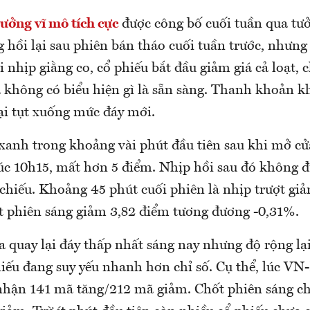
rưởng vĩ mô tích cực
được công bố cuối tuần qua tư
g hồi lại sau phiên bán tháo cuối tuần trước, nhưng
ài nhịp giằng co, cổ phiếu bắt đầu giảm giá cả loạt, 
 không có biểu hiện gì là sẵn sàng. Thanh khoản k
ại tụt xuống mức đáy mới.
xanh trong khoảng vài phút đầu tiên sau khi mở cửa
lúc 10h15, mất hơn 5 điểm. Nhịp hồi sau đó không đ
chiếu. Khoảng 45 phút cuối phiên là nhịp trượt giả
 phiên sáng giảm 3,82 điểm tương đương -0,31%.
a quay lại đáy thấp nhất sáng nay nhưng độ rộng lại
iếu đang suy yếu nhanh hơn chỉ số. Cụ thể, lúc VN
 nhận 141 mã tăng/212 mã giảm. Chốt phiên sáng c