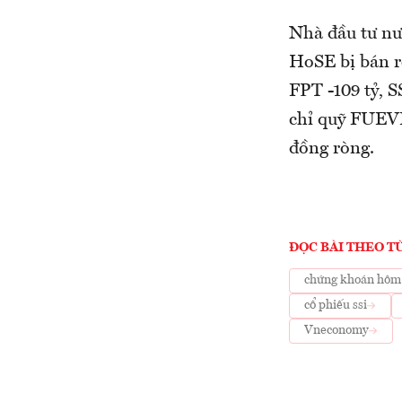
Nhà đầu tư nư
HoSE bị bán r
FPT -109 tỷ, S
chỉ quỹ FUEVF
đồng ròng.
ĐỌC BÀI THEO T
chứng khoán hôm
cổ phiếu ssi
Vneconomy