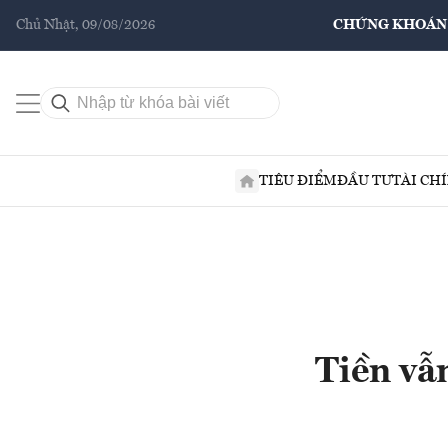
Chủ Nhật, 09/08/2026
CHỨNG KHOÁN
TIÊU ĐIỂM
ĐẦU TƯ
TÀI CH
Tiền vẫn