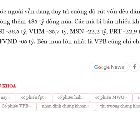
ớc ngoài vẫn đang duy trì cường độ rút vốn đều đặn
òng thêm 485 tỷ đồng nữa. Các mã bị bán nhiều kh
SI -36,5 tỷ, VHM -35,7 tỷ, MSN -22,2 tỷ, FRT -22,9 
VND -65 tỷ. Bên mua lớn nhất là VPB cũng chỉ chư
Ừ KHOÁ
 nay
cổ phiếu fpt
cổ phiếu hah
cổ phiếu MWG
c
Cổ phiếu VPB
nhận định chứng khoán
thị trường chứng kh