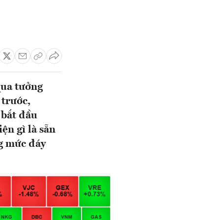
qua tưởng
 trước,
 bắt đầu
ện gì là sẵn
ng mức đáy