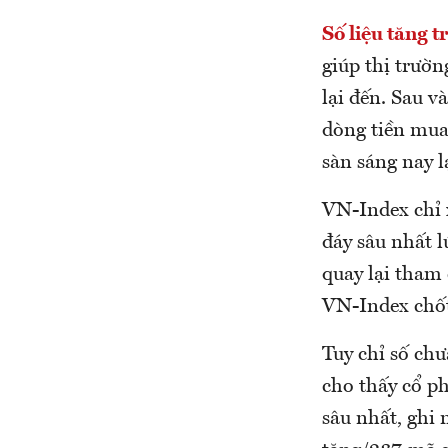
Số liệu tăng t
giúp thị trườn
lại đến. Sau v
dòng tiền mua
sàn sáng nay l
VN-Index chỉ 
đáy sâu nhất 
quay lại tham 
VN-Index chốt
Tuy chỉ số chư
cho thấy cổ ph
sâu nhất, ghi