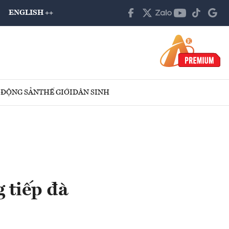
ENGLISH ++
 ĐỘNG SẢN
THẾ GIỚI
DÂN SINH
g tiếp đà