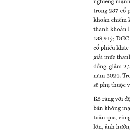
nghiêng mạnh 
trong 237 cổ 
khoản chiếm k
thanh khoản l
138,9 tỷ; DGC
cổ phiếu khác 
giải mức than
đồng, giảm 2,2
năm 2024. Tro
sẽ phụ thuộc v
Rõ ràng với độ
bán không mạn
tuần qua, cũn
lớn, ảnh hưởng