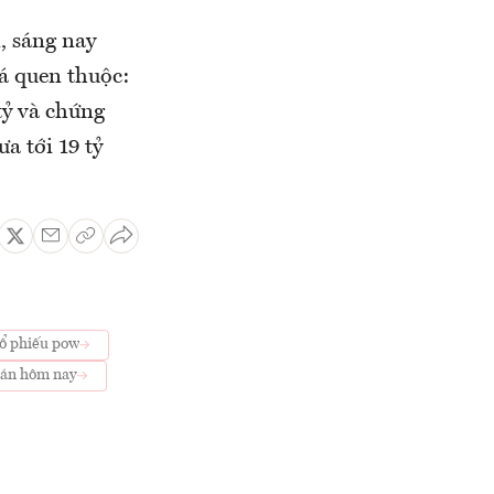
, sáng nay
á quen thuộc:
tỷ và chứng
a tới 19 tỷ
ổ phiếu pow
oán hôm nay