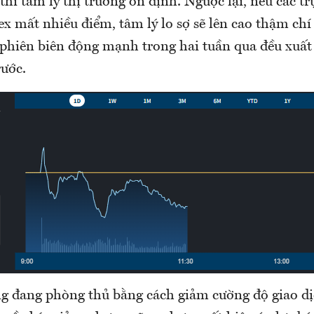
hì tâm lý thị trường ổn định. Ngược lại, nếu các t
 mất nhiều điểm, tâm lý lo sợ sẽ lên cao thậm chí 
 phiên biên động mạnh trong hai tuần qua đều xuất 
rước.
ng đang phòng thủ bằng cách giảm cường độ giao d