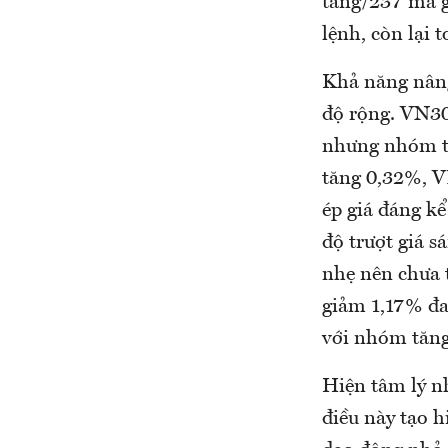
tăng/237 mã g
lệnh, còn lại 
Khả năng nâng
độ rộng. VN30
nhưng nhóm tr
tăng 0,32%, V
ép giá đáng kể
độ trượt giá s
nhẹ nên chưa 
giảm 1,17% đa
với nhóm tăng 
Hiện tâm lý n
điều này tạo h