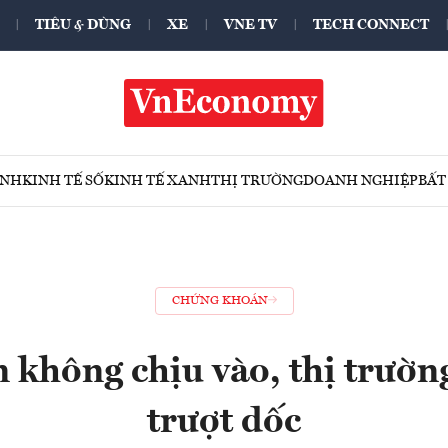
TIÊU & DÙNG
XE
VNE TV
TECH CONNECT
ÍNH
KINH TẾ SỐ
KINH TẾ XANH
THỊ TRƯỜNG
DOANH NGHIỆP
BẤT
CHỨNG KHOÁN
 không chịu vào, thị trườn
trượt dốc