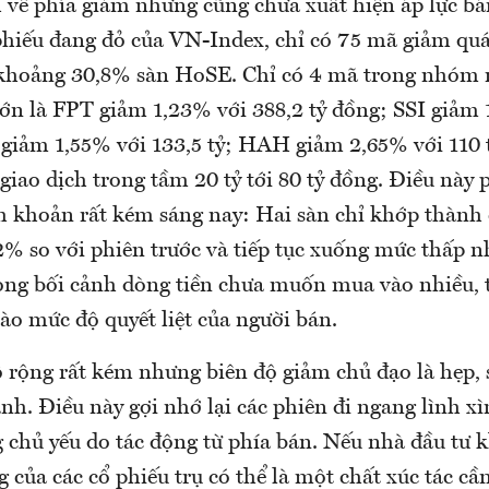
về phía giảm nhưng cũng chưa xuất hiện áp lực bán
phiếu đang đỏ của VN-Index, chỉ có 75 mã giảm qu
hoảng 30,8% sàn HoSE. Chỉ có 4 mã trong nhóm n
ớn là FPT giảm 1,23% với 388,2 tỷ đồng; SSI giảm
 giảm 1,55% với 133,5 tỷ; HAH giảm 2,65% với 110 
giao dịch trong tầm 20 tỷ tới 80 tỷ đồng. Điều này 
h khoản rất kém sáng nay: Hai sàn chỉ khớp thành 
% so với phiên trước và tiếp tục xuống mức thấp n
ng bối cảnh dòng tiền chưa muốn mua vào nhiều,
ào mức độ quyết liệt của người bán.
 rộng rất kém nhưng biên độ giảm chủ đạo là hẹp, 
h. Điều này gợi nhớ lại các phiên đi ngang lình xì
g chủ yếu do tác động từ phía bán. Nếu nhà đầu tư 
 của các cổ phiếu trụ có thể là một chất xúc tác cần