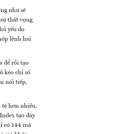
ởng như sẽ
 sự thất vọng
chủ yếu do
hớp lệnh hai
 để rồi tạo
ủ kéo chỉ số
m nối tiếp,
 tệ hơn nhiều,
-Index tạo đáy
hỉ có 144 mã