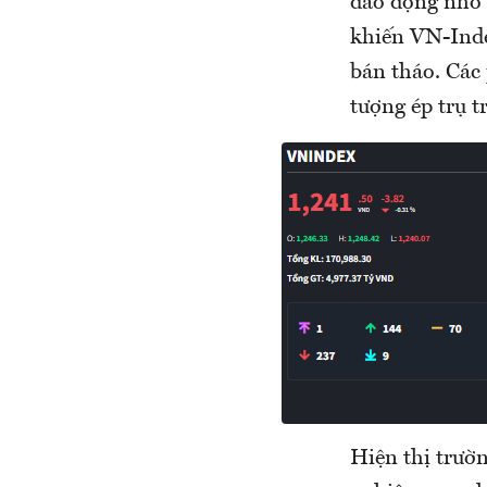
dao động nhỏ t
khiến VN-Index
bán tháo. Các
tượng ép trụ t
Hiện thị trườ