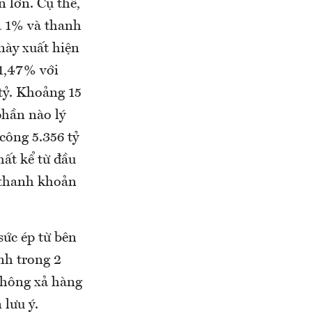
 lớn. Cụ thể,
á 1% và thanh
ày xuất hiện
 1,47% với
tỷ. Khoảng 15
phần nào lý
công 5.356 tỷ
hất kể từ đầu
 thanh khoản
sức ép từ bên
nh trong 2
không xả hàng
 lưu ý.