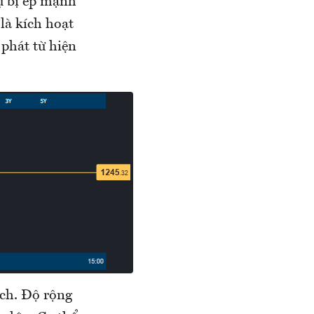
rụ bị ép mạnh
là kích hoạt
phát từ hiện
ịch. Độ rộng