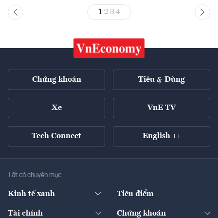
1
2
3
4
Chứng khoán
Tiêu & Dùng
Xe
VnE TV
Tech Connect
English ++
Tất cả chuyên mục
Kinh tế xanh
Tiêu điểm
Chuyển động xanh
Tài chính
Chứng khoán