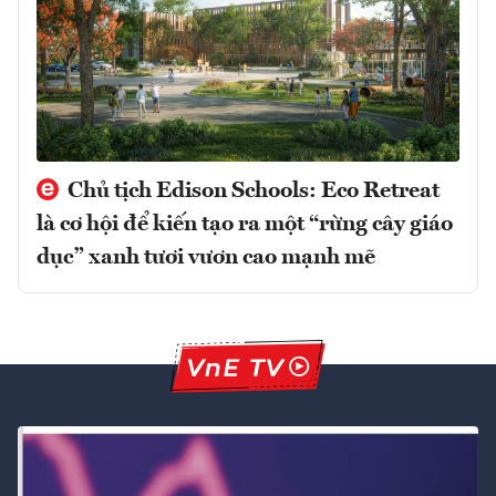
Chủ tịch Edison Schools: Eco Retreat
là cơ hội để kiến tạo ra một “rừng cây giáo
dục” xanh tươi vươn cao mạnh mẽ