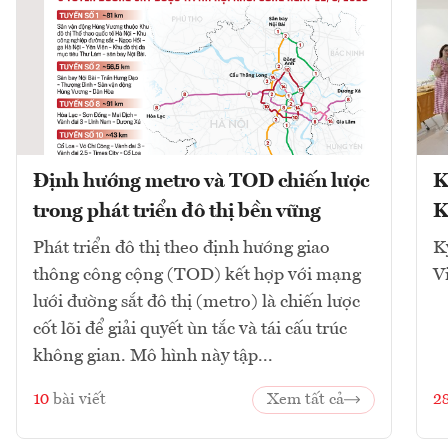
Định hướng metro và TOD chiến lược
K
trong phát triển đô thị bền vững
K
Phát triển đô thị theo định hướng giao
K
thông công cộng (TOD) kết hợp với mạng
V
lưới đường sắt đô thị (metro) là chiến lược
cốt lõi để giải quyết ùn tắc và tái cấu trúc
không gian. Mô hình này tập...
10
bài viết
Xem tất cả
2