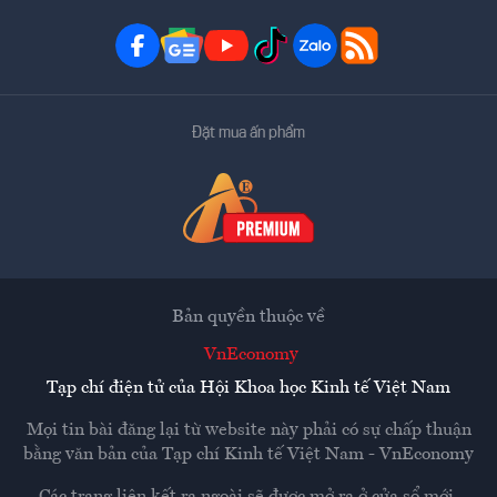
Đặt mua ấn phẩm
Bản quyền thuộc về
VnEconomy
Tạp chí điện tử của Hội Khoa học Kinh tế Việt Nam
Mọi tin bài đăng lại từ website này phải có sự chấp thuận
bằng văn bản của
Tạp chí Kinh tế Việt Nam - VnEconomy
Các trang liên kết ra ngoài sẽ được mở ra ở cửa sổ mới.