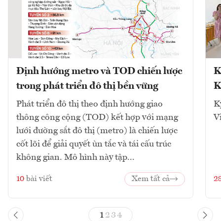
Định hướng metro và TOD chiến lược
K
trong phát triển đô thị bền vững
K
Phát triển đô thị theo định hướng giao
K
thông công cộng (TOD) kết hợp với mạng
V
lưới đường sắt đô thị (metro) là chiến lược
cốt lõi để giải quyết ùn tắc và tái cấu trúc
không gian. Mô hình này tập...
10
bài viết
Xem tất cả
2
1
2
3
4