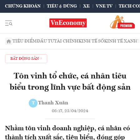
CHỨNG KHOÁN
TIÊU & DÙNG
XE
VNE TV
TECH CO
TIÊU ĐIỂM
ĐẦU TƯ
TÀI CHÍNH
KINH TẾ SỐ
KINH TẾ XANH
BẤT ĐỘNG SẢN
Tôn vinh tổ chức, cá nhân tiêu
biểu trong lĩnh vực bất động sản
Thanh Xuân
T
08:17, 23/04/2024
Nhằm tôn vinh doanh nghiệp, cá nhân có
thành tích xuất sắc, tiêu biểu, đóng góp