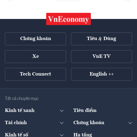
Chứng khoán
Tiêu & Dùng
Xe
VnE TV
Tech Connect
English ++
Tất cả chuyên mục
Kinh tế xanh
Tiêu điểm
Chuyển động xanh
Tài chính
Chứng khoán
Pháp lý
Ngân hàng
Doanh nghiệp niêm yết
Kinh tế số
Hạ tầng