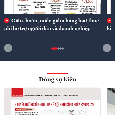
Giãn, hoãn, miễn giảm hàng loạt thuế
phí hỗ trợ người dân và doanh nghiệp
kin
Dòng sự kiện