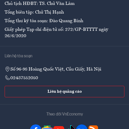
Chủ tịch HĐBT: TS. Chử Văn Lâm
Tổng biên tập: Chử Thị Hạnh
Tổng thư ký tòa soạn: Đào Quang Bính
Giấy phép Tạp chí điện tử số: 272/GP-BTTTT ngày
26/6/2020
Liên hệ tòa soạn
Số 96-98 Hoàng Quốc Việt, Cầu Giấy, Hà Nội
02437552050
Liên hệ quảng cáo
Theo dõi VnEconomy