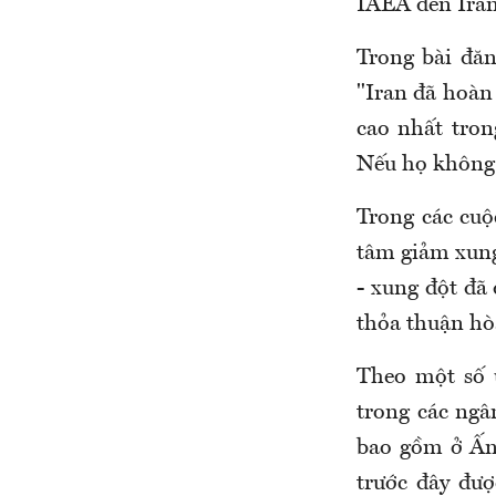
IAEA đến Iran
Trong bài đăn
"Iran đã hoàn
cao nhất tron
Nếu họ không 
Trong các cuộ
tâm giảm xung
- xung đột đã
thỏa thuận hòa
Theo một số 
trong các ngâ
bao gồm ở Ấn 
trước đây đư