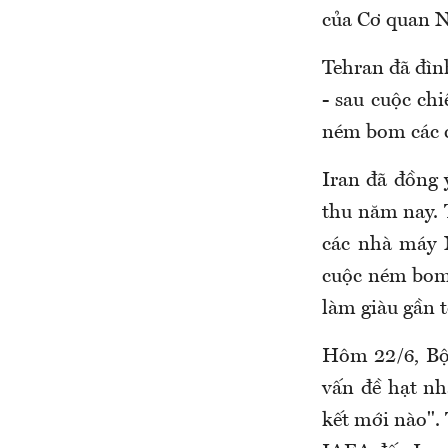
của Cơ quan N
Tehran đã đìn
- sau cuộc ch
ném bom các c
Iran đã đồng 
thu năm nay. 
các nhà máy 
cuộc ném bom 
làm giàu gần t
Hôm 22/6, Bộ
vấn đề hạt n
kết mới nào". 