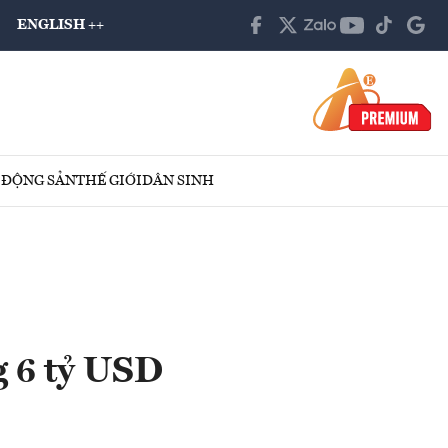
ENGLISH ++
 ĐỘNG SẢN
THẾ GIỚI
DÂN SINH
g 6 tỷ USD