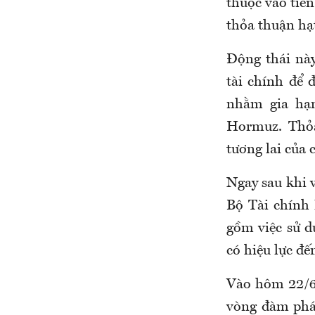
thuộc vào tiế
thỏa thuận hạ
Động thái này
tài chính để 
nhằm gia hạn
Hormuz. Thỏa
tương lai của
Ngay sau khi 
Bộ Tài chính 
gồm việc sử d
có hiệu lực đế
Vào hôm 22/6
vòng đàm phán