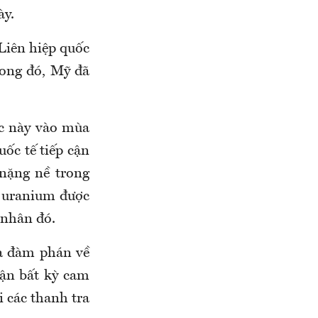
ày.
Liên hiệp quốc
rong đó, Mỹ đã
ớc này vào mùa
ốc tế tiếp cận
nặng nề trong
g uranium được
 nhân đó.
a đàm phán về
ận bất kỳ cam
i các thanh tra