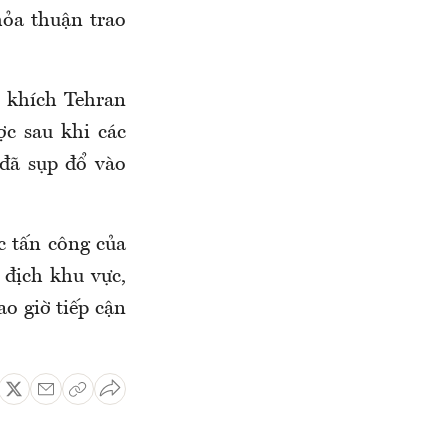
ỏa thuận trao
n khích Tehran
c sau khi các
đã sụp đổ vào
c tấn công của
 địch khu vực,
o giờ tiếp cận