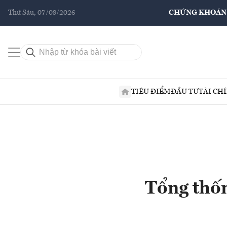
Thứ Sáu, 07/08/2026
CHỨNG KHOÁN
TIÊU ĐIỂM
ĐẦU TƯ
TÀI CH
Tổng thốn