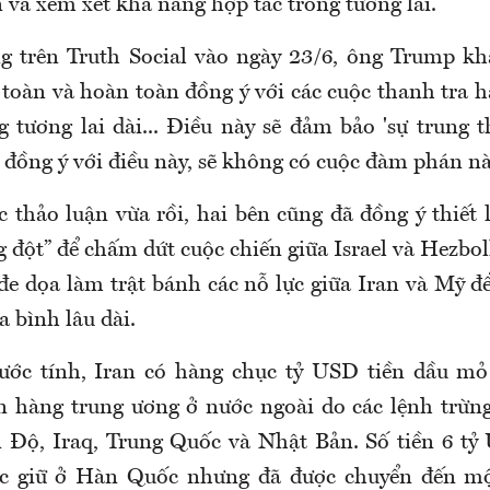
 và xem xét khả năng hợp tác trong tương lai.
g trên Truth Social vào ngày 23/6, ông Trump k
 toàn và hoàn toàn đồng ý với các cuộc thanh tra 
g tương lai dài... Điều này sẽ đảm bảo 'sự trung t
đồng ý với điều này, sẽ không có cuộc đàm phán nà
c thảo luận vừa rồi, hai bên cũng đã đồng ý thiết 
 đột” để chấm dứt cuộc chiến giữa Israel và Hezbo
 đe dọa làm trật bánh các nỗ lực giữa Iran và Mỹ đ
 bình lâu dài.
ước tính, Iran có hàng chục tỷ USD tiền dầu mỏ
n hàng trung ương ở nước ngoài do các lệnh trừn
Độ, Iraq, Trung Quốc và Nhật Bản. Số tiền 6 tỷ
ợc giữ ở Hàn Quốc nhưng đã được chuyển đến mộ