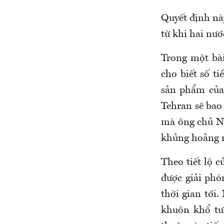
Quyết định nà
từ khi hai nướ
Trong một bài
cho biết số t
sản phẩm của
Tehran sẽ bao
mà ông chủ Nh
khủng hoảng n
Theo tiết lộ c
được giải phó
thời gian tới
khuôn khổ tươ