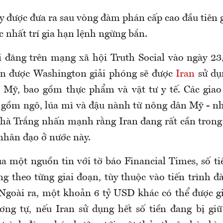
y được đưa ra sau vòng đàm phán cấp cao đầu tiên g
c nhất trí gia hạn lệnh ngừng bắn.
 đăng trên mạng xã hội Truth Social vào ngày 2
iền được Washington giải phóng sẽ được
Iran
sử dụ
 Mỹ, bao gồm thực phẩm và vật tư y tế. Các giao
 gồm ngô, lúa mì và đậu nành từ nông dân Mỹ - 
à Trắng nhấn mạnh rằng Iran đang rất cần trong
hân đạo ở nước này.
ủa một nguồn tin với tờ báo Financial Times, số t
ng theo từng giai đoạn, tùy thuộc vào tiến trình 
. Ngoài ra, một khoản 6 tỷ USD khác có thể được g
ng tự, nếu Iran sử dụng hết số tiền đang bị giữ