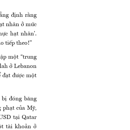
hẳng định rằng
hạt nhân ở mức
hực hạt nhân'.
o tiếp theo!"
lập một “trung
llah ở Lebanon
ể đạt được một
 bị đóng băng
g phạt của Mỹ,
 USD tại Qatar
t tài khoản ở