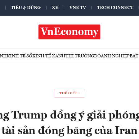
TIÊU & DÙNG
XE
VNE TV
TECH CONNECT
ÍNH
KINH TẾ SỐ
KINH TẾ XANH
THỊ TRƯỜNG
DOANH NGHIỆP
BẤT
THẾ GIỚI
g Trump đồng ý giải phón
tài sản đóng băng của Iran