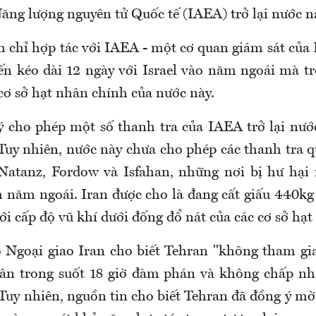
ăng lượng nguyên tử Quốc tế (IAEA) trở lại nước n
h chỉ hợp tác với IAEA - một cơ quan giám sát của 
iến kéo dài 12 ngày với Israel vào năm ngoái mà t
ơ sở hạt nhân chính của nước này.
ý cho phép một số thanh tra của IAEA trở lại nư
Tuy nhiên, nước này chưa cho phép các thanh tra qu
Natanz, Fordow và Isfahan, những nơi bị hư hại 
năm ngoái. Iran được cho là đang cất giấu 440k
ới cấp độ vũ khí dưới đống đổ nát của các cơ sở hạt
 Ngoại giao Iran cho biết Tehran "không tham gi
hân trong suốt 18 giờ đàm phán và không chấp nh
Tuy nhiên, nguồn tin cho biết Tehran đã đồng ý mờ