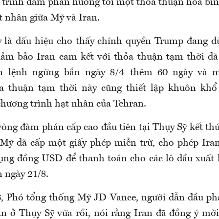
n trình đàm phán hướng tới một thỏa thuận hòa bìn
t nhân giữa Mỹ và Iran.
 là dấu hiệu cho thấy chính quyền Trump đang dù
đảm bảo Iran cam kết với thỏa thuận tạm thời đã
 lệnh ngừng bắn ngày 8/4 thêm 60 ngày và m
 thuận tạm thời này cũng thiết lập khuôn kh
 chương trình hạt nhân của Tehran.
vòng đàm phán cấp cao đầu tiên tại Thụy Sỹ kết thú
Mỹ đã cấp một giấy phép miễn trừ, cho phép Ira
ụng đồng USD để thanh toán cho các lô dầu xuất 
n ngày 21/8.
, Phó tổng thống Mỹ JD Vance, người dẫn đầu phá
 ở Thụy Sỹ vừa rồi, nói rằng Iran đã đồng ý mời