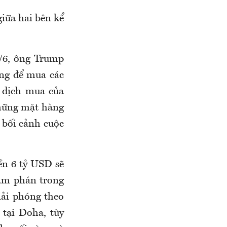
iữa hai bên kể
3/6, ông Trump
ng để mua các
 dịch mua của
những mặt hàng
 bối cảnh cuộc
iền 6 tỷ USD sẽ
đàm phán trong
iải phóng theo
 tại Doha, tùy