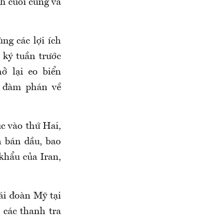
h cuối cùng và
ng các lợi ích
 ký tuần trước
ở lại eo biển
ổ đàm phán về
c vào thứ Hai,
n bán dầu, bao
khẩu của Iran,
i đoàn Mỹ tại
 các thanh tra